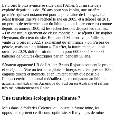
Le projet le plus avancé se situe dans l’Allier. Sur un site déjà
exploité depuis plus de 150 ans pour son kaolin, une matière
première qui sert notamment pour la porcelaine de Limoges. Le
géant français Imerys a racheté le site en 2005, et a déposé en 2015
un permis de recherche pour du lithium, dont la présence est connue
depuis les années 1960. Et les recherches ont dépassé les attentes.
« On est sur un gisement de classe mondiale » se réjouit Christopher
Heymann, directeur du site. Emmanuel Macron avait d’ailleurs
vanté ce projet en 2022, s’exclamant qu’en France « on n’a pas de
pétrole, mais on a du lithium ». En effet, la future mine, qui doit
ouvrir en 2029, doit fournir du lithium pour 600 000 à 800 000
batteries de voitures électriques par an, pendant 50 ans.
Sénateur apparenté LR de l’Allier, Bruno Rojouan soutient le projet
et se réjouit d’être un territoire pilote. « Imerys va créer près de 1000
emplois directs et indirects, et en limitant autant que possible
l’impact environnemental » détaille-t-il, en comparant au lithium
actuellement extrait en Amérique du Sud ou en Australie et raffiné
très majoritairement en Chine.
Une transition écologique polluante ?
Mais dans la forêt des Colettes, qui jouxte la future mine, les
opposants rejettent ce discours optimiste. « Il n’y a pas de mine