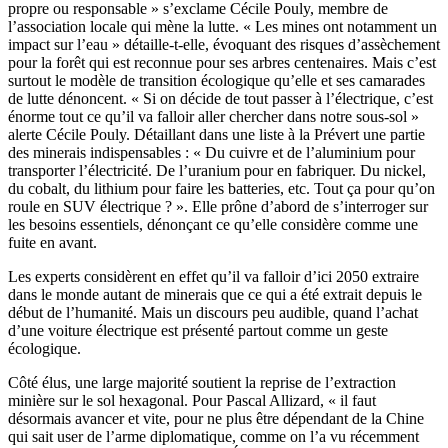
propre ou responsable » s’exclame Cécile Pouly, membre de
l’association locale qui mène la lutte. « Les mines ont notamment un
impact sur l’eau » détaille-t-elle, évoquant des risques d’assèchement
pour la forêt qui est reconnue pour ses arbres centenaires. Mais c’est
surtout le modèle de transition écologique qu’elle et ses camarades
de lutte dénoncent. « Si on décide de tout passer à l’électrique, c’est
énorme tout ce qu’il va falloir aller chercher dans notre sous-sol »
alerte Cécile Pouly. Détaillant dans une liste à la Prévert une partie
des minerais indispensables : « Du cuivre et de l’aluminium pour
transporter l’électricité. De l’uranium pour en fabriquer. Du nickel,
du cobalt, du lithium pour faire les batteries, etc. Tout ça pour qu’on
roule en SUV électrique ? ». Elle prône d’abord de s’interroger sur
les besoins essentiels, dénonçant ce qu’elle considère comme une
fuite en avant.
Les experts considèrent en effet qu’il va falloir d’ici 2050 extraire
dans le monde autant de minerais que ce qui a été extrait depuis le
début de l’humanité. Mais un discours peu audible, quand l’achat
d’une voiture électrique est présenté partout comme un geste
écologique.
Côté élus, une large majorité soutient la reprise de l’extraction
minière sur le sol hexagonal. Pour Pascal Allizard, « il faut
désormais avancer et vite, pour ne plus être dépendant de la Chine
qui sait user de l’arme diplomatique, comme on l’a vu récemment