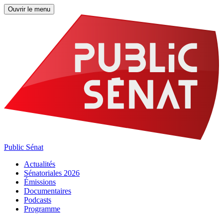
Ouvrir le menu
Public Sénat
Actualités
Sénatoriales 2026
Émissions
Documentaires
Podcasts
Programme