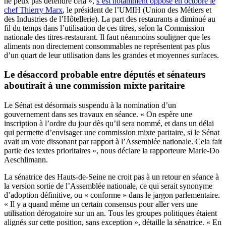
ne peux pas défendre cela »,
s’est notamment opposé en octobre le
chef Thierry Marx
, le président de l’UMIH (Union des Métiers et
des Industries de l’Hôtellerie). La part des restaurants a diminué au
fil du temps dans l’utilisation de ces titres, selon la Commission
nationale des titres-restaurant. Il faut néanmoins souligner que les
aliments non directement consommables ne représentent pas plus
d’un quart de leur utilisation dans les grandes et moyennes surfaces.
Le désaccord probable entre députés et sénateurs
aboutirait à une commission mixte paritaire
Le Sénat est désormais suspendu à la nomination d’un
gouvernement dans ses travaux en séance. « On espère une
inscription à l’ordre du jour dès qu’il sera nommé, et dans un délai
qui permette d’envisager une commission mixte paritaire, si le Sénat
avait un vote dissonant par rapport à l’Assemblée nationale. Cela fait
partie des textes prioritaires », nous déclare la rapporteure Marie-Do
Aeschlimann.
La sénatrice des Hauts-de-Seine ne croit pas à un retour en séance à
la version sortie de l’Assemblée nationale, ce qui serait synonyme
d’adoption définitive, ou « conforme » dans le jargon parlementaire.
« Il y a quand même un certain consensus pour aller vers une
utilisation dérogatoire sur un an. Tous les groupes politiques étaient
alignés sur cette position, sans exception », détaille la sénatrice. « En