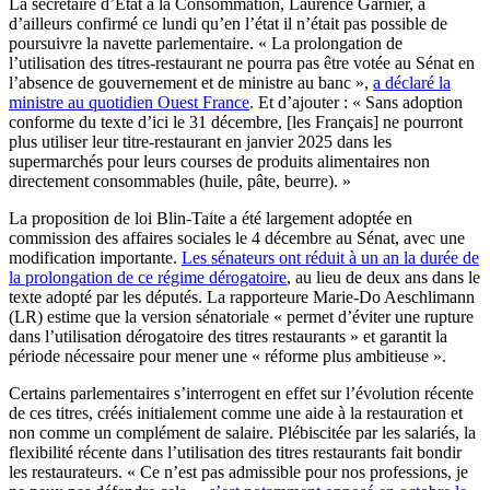
La secrétaire d’Etat à la Consommation, Laurence Garnier, a
d’ailleurs confirmé ce lundi qu’en l’état il n’était pas possible de
poursuivre la navette parlementaire. « La prolongation de
l’utilisation des titres-restaurant ne pourra pas être votée au Sénat en
l’absence de gouvernement et de ministre au banc »,
a déclaré la
ministre au quotidien Ouest France
. Et d’ajouter : « Sans adoption
conforme du texte d’ici le 31 décembre, [les Français] ne pourront
plus utiliser leur titre-restaurant en janvier 2025 dans les
supermarchés pour leurs courses de produits alimentaires non
directement consommables (huile, pâte, beurre). »
La proposition de loi Blin-Taite a été largement adoptée en
commission des affaires sociales le 4 décembre au Sénat, avec une
modification importante.
Les sénateurs ont réduit à un an la durée de
la prolongation de ce régime dérogatoire
, au lieu de deux ans dans le
texte adopté par les députés. La rapporteure Marie-Do Aeschlimann
(LR) estime que la version sénatoriale « permet d’éviter une rupture
dans l’utilisation dérogatoire des titres restaurants » et garantit la
période nécessaire pour mener une « réforme plus ambitieuse ».
Certains parlementaires s’interrogent en effet sur l’évolution récente
de ces titres, créés initialement comme une aide à la restauration et
non comme un complément de salaire. Plébiscitée par les salariés, la
flexibilité récente dans l’utilisation des titres restaurants fait bondir
les restaurateurs. « Ce n’est pas admissible pour nos professions, je