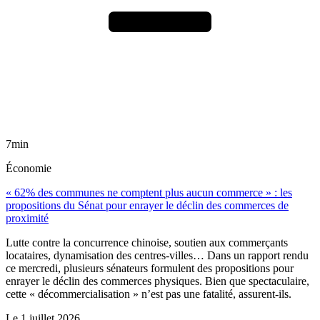
7min
Économie
« 62% des communes ne comptent plus aucun commerce » : les
propositions du Sénat pour enrayer le déclin des commerces de
proximité
Lutte contre la concurrence chinoise, soutien aux commerçants
locataires, dynamisation des centres-villes… Dans un rapport rendu
ce mercredi, plusieurs sénateurs formulent des propositions pour
enrayer le déclin des commerces physiques. Bien que spectaculaire,
cette « décommercialisation » n’est pas une fatalité, assurent-ils.
Le
1 juillet 2026