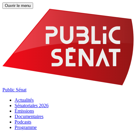
Ouvrir le menu
Public Sénat
Actualités
Sénatoriales 2026
Émissions
Documentaires
Podcasts
Programme