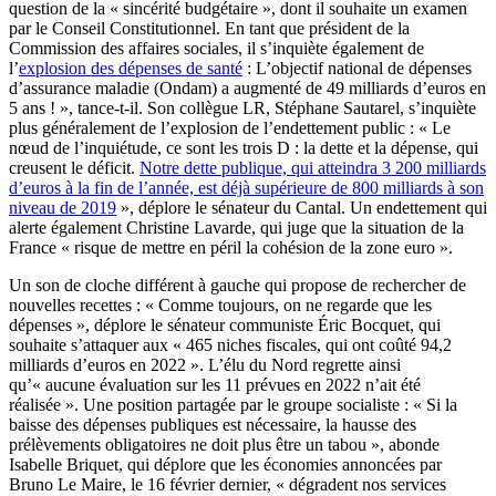
question de la « sincérité budgétaire », dont il souhaite un examen
par le Conseil Constitutionnel. En tant que président de la
Commission des affaires sociales, il s’inquiète également de
l’
explosion des dépenses de santé
: L’objectif national de dépenses
d’assurance maladie (Ondam) a augmenté de 49 milliards d’euros en
5 ans ! », tance-t-il. Son collègue LR, Stéphane Sautarel, s’inquiète
plus généralement de l’explosion de l’endettement public : « Le
nœud de l’inquiétude, ce sont les trois D : la dette et la dépense, qui
creusent le déficit.
Notre dette publique, qui atteindra 3 200 milliards
d’euros à la fin de l’année, est déjà supérieure de 800 milliards à son
niveau de 2019
», déplore le sénateur du Cantal. Un endettement qui
alerte également Christine Lavarde, qui juge que la situation de la
France « risque de mettre en péril la cohésion de la zone euro ».
Un son de cloche différent à gauche qui propose de rechercher de
nouvelles recettes : « Comme toujours, on ne regarde que les
dépenses », déplore le sénateur communiste Éric Bocquet, qui
souhaite s’attaquer aux « 465 niches fiscales, qui ont coûté 94,2
milliards d’euros en 2022 ». L’élu du Nord regrette ainsi
qu’« aucune évaluation sur les 11 prévues en 2022 n’ait été
réalisée ». Une position partagée par le groupe socialiste : « Si la
baisse des dépenses publiques est nécessaire, la hausse des
prélèvements obligatoires ne doit plus être un tabou », abonde
Isabelle Briquet, qui déplore que les économies annoncées par
Bruno Le Maire, le 16 février dernier, « dégradent nos services