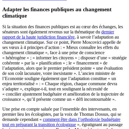
Adapter les finances publiques au changement
climatique
Si la situation des finances publiques est au cœur des échanges, les
sénateurs sont également revenus sur la thématique du
dernier
rapport de la haute juridiction financière
, à savoir l’adaptation au
changement climatique. Sur ce point, Pierre Moscovici appelle de
ses vœux à 4 principes d’action : « Mieux connaître les effets du
changement climatique », face à une prise de conscience
« hétérogène » ; « informer les citoyens » ; disposer d’une « stratégie
cohérente » par la « planification » ; le « financement » de
l’adaptation, alors que le premier président pointe « une évaluation
de son coût lacunaire, voire inexistante ». L’ancien ministre de
l’Economie souligne également que l’adaptation constitue « un
enjeu territorialisé » : « Chaque région, chaque commune devra
s’adapter », explique-t-il, tout en soulignant la nécessité de
« concilier ajustement budgétaire et amélioration de la trajectoire de
croissance », qu’il présente comme un « défi incontournable ».
Une prise en compte saluée par l’ensemble des intervenants, en
premier lieu les écologistes, par la voix de Thomas Dossus, qui se
demande cependant «
comment être dans l’orthodoxie budgétaire
tout en préparant la transition écologique
», égratignant au passage