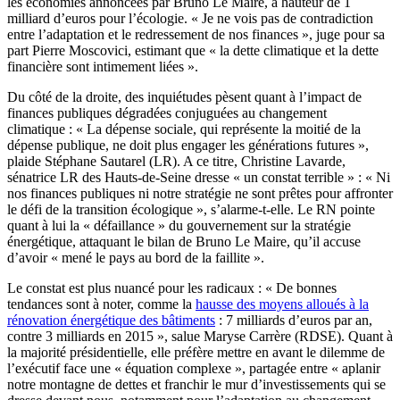
les économies annoncées par Bruno Le Maire, à hauteur de 1
milliard d’euros pour l’écologie. « Je ne vois pas de contradiction
entre l’adaptation et le redressement de nos finances », juge pour sa
part Pierre Moscovici, estimant que « la dette climatique et la dette
financière sont intimement liées ».
Du côté de la droite, des inquiétudes pèsent quant à l’impact de
finances publiques dégradées conjuguées au changement
climatique : « La dépense sociale, qui représente la moitié de la
dépense publique, ne doit plus engager les générations futures »,
plaide Stéphane Sautarel (LR). A ce titre, Christine Lavarde,
sénatrice LR des Hauts-de-Seine dresse « un constat terrible » : « Ni
nos finances publiques ni notre stratégie ne sont prêtes pour affronter
le défi de la transition écologique », s’alarme-t-elle. Le RN pointe
quant à lui la « défaillance » du gouvernement sur la stratégie
énergétique, attaquant le bilan de Bruno Le Maire, qu’il accuse
d’avoir « mené le pays au bord de la faillite ».
Le constat est plus nuancé pour les radicaux : « De bonnes
tendances sont à noter, comme la
hausse des moyens alloués à la
rénovation énergétique des bâtiments
: 7 milliards d’euros par an,
contre 3 milliards en 2015 », salue Maryse Carrère (RDSE). Quant à
la majorité présidentielle, elle préfère mettre en avant le dilemme de
l’exécutif face une « équation complexe », partagée entre « aplanir
notre montagne de dettes et franchir le mur d’investissements qui se