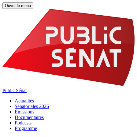
Ouvrir le menu
Public Sénat
Actualités
Sénatoriales 2026
Émissions
Documentaires
Podcasts
Programme