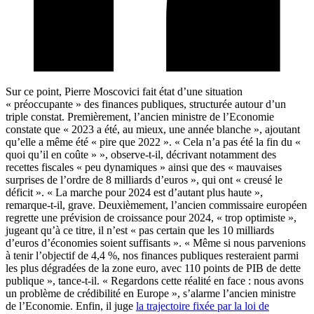
Sur ce point, Pierre Moscovici fait état d’une situation
« préoccupante » des finances publiques, structurée autour d’un
triple constat. Premièrement, l’ancien ministre de l’Economie
constate que « 2023 a été, au mieux, une année blanche », ajoutant
qu’elle a même été « pire que 2022 ». « Cela n’a pas été la fin du «
quoi qu’il en coûte » », observe-t-il, décrivant notamment des
recettes fiscales « peu dynamiques » ainsi que des « mauvaises
surprises de l’ordre de 8 milliards d’euros », qui ont « creusé le
déficit ». « La marche pour 2024 est d’autant plus haute »,
remarque-t-il, grave. Deuxièmement, l’ancien commissaire européen
regrette une prévision de croissance pour 2024, « trop optimiste »,
jugeant qu’à ce titre, il n’est « pas certain que les 10 milliards
d’euros d’économies soient suffisants ». « Même si nous parvenions
à tenir l’objectif de 4,4 %, nos finances publiques resteraient parmi
les plus dégradées de la zone euro, avec 110 points de PIB de dette
publique », tance-t-il. « Regardons cette réalité en face : nous avons
un problème de crédibilité en Europe », s’alarme l’ancien ministre
de l’Economie. Enfin, il juge
la trajectoire fixée par la loi de