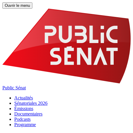
Ouvrir le menu
Public Sénat
Actualités
Sénatoriales 2026
Émissions
Documentaires
Podcasts
Programme