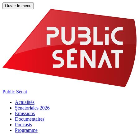
Ouvrir le menu
Public Sénat
Actualités
Sénatoriales 2026
Émissions
Documentaires
Podcasts
Programme