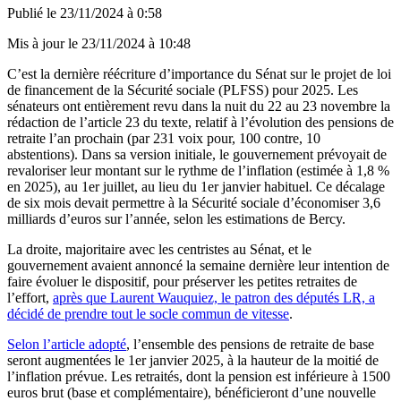
Publié le
23/11/2024 à 0:58
Mis à jour le
23/11/2024 à 10:48
C’est la dernière réécriture d’importance du Sénat sur le projet de loi
de financement de la Sécurité sociale (PLFSS) pour 2025. Les
sénateurs ont entièrement revu dans la nuit du 22 au 23 novembre la
rédaction de l’article 23 du texte, relatif à l’évolution des pensions de
retraite l’an prochain (par 231 voix pour, 100 contre, 10
abstentions). Dans sa version initiale, le gouvernement prévoyait de
revaloriser leur montant sur le rythme de l’inflation (estimée à 1,8 %
en 2025), au 1er juillet, au lieu du 1er janvier habituel. Ce décalage
de six mois devait permettre à la Sécurité sociale d’économiser 3,6
milliards d’euros sur l’année, selon les estimations de Bercy.
La droite, majoritaire avec les centristes au Sénat, et le
gouvernement
avaient annoncé la semaine dernière leur intention de
faire évoluer le dispositif
, pour préserver les petites retraites de
l’effort,
après que Laurent Wauquiez, le patron des députés LR, a
décidé de prendre tout le socle commun de vitesse
.
Selon l’article adopté
, l’ensemble des pensions de retraite de base
seront augmentées le 1er janvier 2025, à la hauteur de la moitié de
l’inflation prévue.
Les retraités, dont la pension est inférieure à 1500
euros brut (base et complémentaire), bénéficieront d’une nouvelle