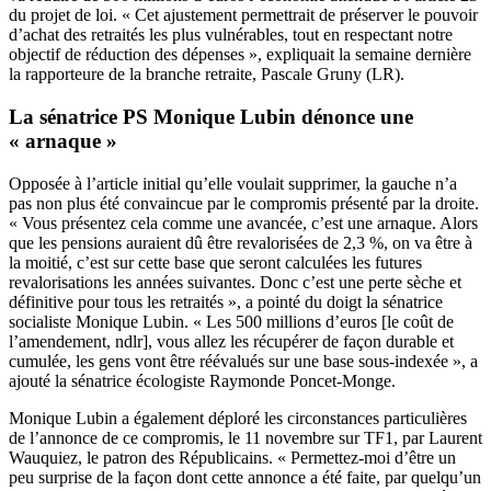
du projet de loi. « Cet ajustement permettrait de préserver le pouvoir
d’achat des retraités les plus vulnérables, tout en respectant notre
objectif de réduction des dépenses », expliquait la semaine dernière
la rapporteure de la branche retraite, Pascale Gruny (LR).
La sénatrice PS Monique Lubin dénonce une
« arnaque »
Opposée à l’article initial qu’elle voulait supprimer, la gauche n’a
pas non plus été convaincue par le compromis présenté par la droite.
« Vous présentez cela comme une avancée, c’est une arnaque. Alors
que les pensions auraient dû être revalorisées de 2,3 %, on va être à
la moitié, c’est sur cette base que seront calculées les futures
revalorisations les années suivantes. Donc c’est une perte sèche et
définitive pour tous les retraités », a pointé du doigt la sénatrice
socialiste Monique Lubin. « Les 500 millions d’euros [le coût de
l’amendement, ndlr], vous allez les récupérer de façon durable et
cumulée, les gens vont être réévalués sur une base sous-indexée », a
ajouté la sénatrice écologiste Raymonde Poncet-Monge.
Monique Lubin a également déploré les circonstances particulières
de l’annonce de ce compromis, le 11 novembre sur TF1, par Laurent
Wauquiez, le patron des Républicains. « Permettez-moi d’être un
peu surprise de la façon dont cette annonce a été faite, par quelqu’un