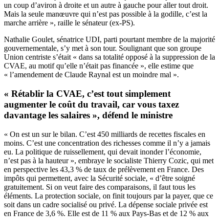
un coup d’aviron à droite et un autre à gauche pour aller tout droit.
Mais la seule manœuvre qui n’est pas possible à la godille, c’est la
marche arrière », raille le sénateur (ex-PS).
Nathalie Goulet, sénatrice UDI, parti pourtant membre de la majorité
gouvernementale, s’y met à son tour. Soulignant que son groupe
Union centriste s’était « dans sa totalité opposé à la suppression de la
CVAE, au motif qu’elle n’était pas financée », elle estime que
« l’amendement de Claude Raynal est un moindre mal ».
« Rétablir la CVAE, c’est tout simplement
augmenter le coût du travail, car vous taxez
davantage les salaires », défend le ministre
« On est un sur le bilan. C’est 450 milliards de recettes fiscales en
moins. C’est une concentration des richesses comme il n’y a jamais
eu. La politique de ruissellement, qui devait inonder l’économie,
n’est pas à la hauteur », embraye le socialiste Thierry Cozic, qui met
en perspective les 43,3 % de taux de prélèvement en France. Des
impôts qui permettent, avec la Sécurité sociale, « d’être soigné
gratuitement. Si on veut faire des comparaisons, il faut tous les
éléments. La protection sociale, on finit toujours par la payer, que ce
soit dans un cadre socialisé ou privé. La dépense sociale privée est
en France de 3,6 %. Elle est de 11 % aux Pays-Bas et de 12 % aux