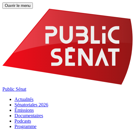
Ouvrir le menu
Public Sénat
Actualités
Sénatoriales 2026
Émissions
Documentaires
Podcasts
Programme