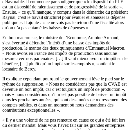
défavorable. Il commence par souligner que « le dispositif du PLF
est un dispositif de ralentissement et de progressivité de la sortie ».
Ensuite, « ce qu’il manque, y compris dans la démarche du président
Raynal, c’est le travail structurel pour évaluer et abaisser la dépense
publique ». Il ajoute : « Je ne vois pas le retour d’une fiscalité alors
qu’on n’a pas entamé les baisses de dépenses ».
En bon macroniste, le ministre de l’Economie, Antoine Armand,
s’est évertué à défendre l’intérêt d’une baisse des impôts de
production, le mantra des deux quinquennats d’Emmanuel Macron.
« Nous avons en France des impôts de production sans aucune
mesure avec nos partenaires. […] Il vaut mieux avoir un impôt sur le
bénéfice, […] plutôt qu’un impôt sur les emplois », soutient le
locataire de Bercy.
Il explique cependant pourquoi le gouvernement lève le pied sur le
rythme de suppression. « Nous ne considérons pas que la CVAE est
devenue un bon impôt, car c’est toujours un impôt de production »,
mais « nous considérons qu’il n’est pas possible de baisser un impôt
dans les prochaines années, qui sont des années de redressement des
comptes publics, et dans un moment où nous demandons des
contributions exceptionnelles ».
« Il y a une volonté de ne pas remettre en cause ce qui a été fait lors
du dernier mandat. Mais vous l’avez fait sur les grandes entreprises