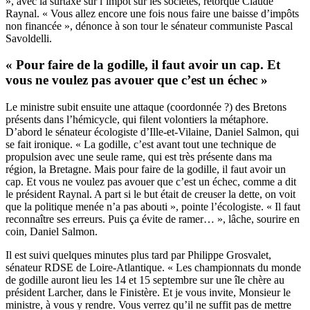
», avec la surtaxe sur l’impôt sur les sociétés, rétorque Claude
Raynal. « Vous allez encore une fois nous faire une baisse d’impôts
non financée », dénonce à son tour le sénateur communiste Pascal
Savoldelli.
« Pour faire de la godille, il faut avoir un cap. Et
vous ne voulez pas avouer que c’est un échec »
Le ministre subit ensuite une attaque (coordonnée ?) des Bretons
présents dans l’hémicycle, qui filent volontiers la métaphore.
D’abord le sénateur écologiste d’Ille-et-Vilaine, Daniel Salmon, qui
se fait ironique. « La godille, c’est avant tout une technique de
propulsion avec une seule rame, qui est très présente dans ma
région, la Bretagne. Mais pour faire de la godille, il faut avoir un
cap. Et vous ne voulez pas avouer que c’est un échec, comme a dit
le président Raynal. A part si le but était de creuser la dette, on voit
que la politique menée n’a pas abouti », pointe l’écologiste. « Il faut
reconnaître ses erreurs. Puis ça évite de ramer… », lâche, sourire en
coin, Daniel Salmon.
Il est suivi quelques minutes plus tard par Philippe Grosvalet,
sénateur RDSE de Loire-Atlantique. « Les championnats du monde
de godille auront lieu les 14 et 15 septembre sur une île chère au
président Larcher, dans le Finistère. Et je vous invite, Monsieur le
ministre, à vous y rendre. Vous verrez qu’il ne suffit pas de mettre