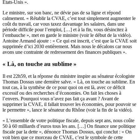
Etats-Unis ».
Le ministre, sur son banc, ne dévie pas de sa ligne et répond
calmement. « Rétablir la CVAE, c’est tout simplement augmenter le
coût du travail, car vous taxez davantage les salaires, dans une
période difficile pour l’emploi, […] et à la fin, vous désincitez à
l’embauche », met en garde le ministre (voir le début de la vidéo).
Antoine Armand ajoute : « Ce qui est inscrit, c’est que la CVAE soit
supprimée d’ici 2030 entièrement. Mais nous le décalons car nous
avons une contrainte de redressement des finances publiques ».
« Là, on touche au sublime »
Il est 22h59, et la réponse du ministre inspire au sénateur écologiste
Thomas Dossus une dernière salve. « Là, on touche au sublime. En
tout cas, à la synthèse de ce pour quoi on est là, avec ce déficit
excessif ou des recherches d’économies. On fait les choses à
l’envers. Pourquoi vous n’avez pas fait ça avant ? Avant de
supprimer la CVAE, il fallait trouver les économies, pour pouvoir se
le permettre », lance le sénateur du Rhône (voir la fin de la vidéo).
« L’ensemble de votre politique fiscale, depuis sept ans, nous coûte
50 à 60 milliards d’euros tous les ans. […] On finance une politique
fiscale par la dette », dénonce Thomas Dossus, qui conclut : « On
voit bien que ce morceau de CVAE, c’est le symbole de cette