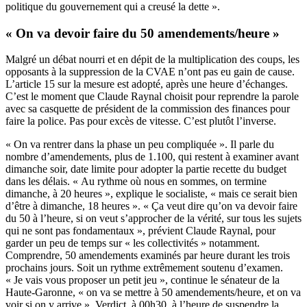
politique du gouvernement qui a creusé la dette ».
« On va devoir faire du 50 amendements/heure »
Malgré un débat nourri et en dépit de la multiplication des coups, les
opposants à la suppression de la CVAE n’ont pas eu gain de cause.
L’article 15 sur la mesure est adopté, après une heure d’échanges.
C’est le moment que Claude Raynal choisit pour reprendre la parole
avec sa casquette de président de la commission des finances pour
faire la police. Pas pour excès de vitesse. C’est plutôt l’inverse.
« On va rentrer dans la phase un peu compliquée ». Il parle du
nombre d’amendements, plus de 1.100, qui restent à examiner avant
dimanche soir, date limite pour adopter la partie recette du budget
dans les délais. « Au rythme où nous en sommes, on termine
dimanche, à 20 heures », explique le socialiste, « mais ce serait bien
d’être à dimanche, 18 heures ». « Ça veut dire qu’on va devoir faire
du 50 à l’heure, si on veut s’approcher de la vérité, sur tous les sujets
qui ne sont pas fondamentaux », prévient Claude Raynal, pour
garder un peu de temps sur « les collectivités » notamment.
Comprendre, 50 amendements examinés par heure durant les trois
prochains jours. Soit un rythme extrêmement soutenu d’examen.
« Je vais vous proposer un petit jeu », continue le sénateur de la
Haute-Garonne, « on va se mettre à 50 amendements/heure, et on va
voir si on y arrive ». Verdict, à 00h30, à l’heure de suspendre la