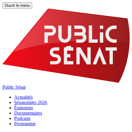
Ouvrir le menu
Public Sénat
Actualités
Sénatoriales 2026
Émissions
Documentaires
Podcasts
Programme