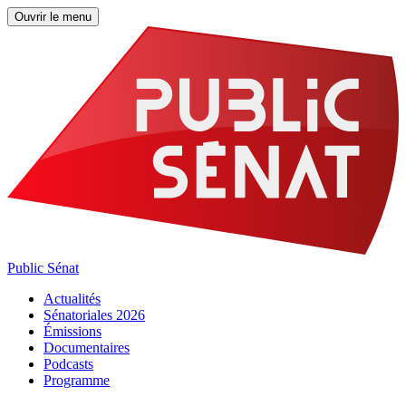
Ouvrir le menu
Public Sénat
Actualités
Sénatoriales 2026
Émissions
Documentaires
Podcasts
Programme