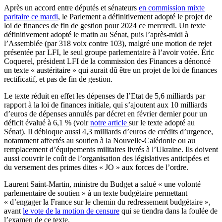
Après un accord entre députés et sénateurs
en commission mixte
paritaire ce mardi
, le Parlement a définitivement adopté le projet de
loi de finances de fin de gestion pour 2024 ce mercredi. Un texte
définitivement adopté le matin au Sénat, puis l’après-midi à
l’Assemblée (par 318 voix contre 103), malgré une motion de rejet
présentée par LFI, le seul groupe parlementaire à l’avoir votée. Éric
Coquerel, président LFI de la commission des Finances a dénoncé
un texte « austéritaire » qui aurait dû être un projet de loi de finances
rectificatif, et pas de fin de gestion.
Le texte réduit en effet les dépenses de l’Etat de 5,6 milliards par
rapport à la loi de finances initiale, qui s’ajoutent aux 10 milliards
d’euros de dépenses annulés par décret en février dernier pour un
déficit évalué à 6,1 % (voir
notre article
sur le texte adopté au
Sénat). Il débloque aussi 4,3 milliards d’euros de crédits d’urgence,
notamment affectés au soutien à la Nouvelle-Calédonie ou au
remplacement d’équipements militaires livrés à l’Ukraine. Ils doivent
aussi couvrir le coût de l’organisation des législatives anticipées et
du versement des primes dites « JO » aux forces de l’ordre.
Laurent Saint-Martin, ministre du Budget a salué « une volonté
parlementaire de soutien » à un texte budgétaire permettant
« d’engager la France sur le chemin du redressement budgétaire »,
avant
le vote de la motion de censure
qui se tiendra dans la foulée de
l’examen de ce texte.