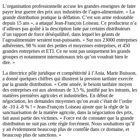
L’organisation professionnelle accuse les grandes enseignes de faire
payer leur guerre des prix aux industries de l’agro-alimentaire. « La
grande distribution pratique la déflation. C’est son arme redoutable
depuis 15 ans », a attaqué Jean-François Loiseau. Ce producteur n’a
d’ailleurs pas goûté à la description faite par certains distributeurs
d’un rapport de force déséquilibré, dans lequel les géants de
l’agroalimentaire seraient tout-puissants. « Sur nos 23000 entreprises
adhérentes, 98 % sont des petites et moyennes entreprises, et 450
grandes entreprises et ETI. Ce ne sont pas uniquement les grands
groupes et notamment internationaux tels qu’on voudrait bien le
dire. »
La directrice pôle juridique et compétitivité à l’Ania, Marie Buisson,
a donné quelques chiffres qui illustrent la pression tarifaire exercée
par la grande distribution. « Cette année, le besoin tarifaire moyen
des entreprises est aux alentours de 3,5 %, justifié par les intrants, les
matières premières agricoles et industrielles. En début de
négociation, les demandes moyennes qu’on avait c’était de l’ordre
de -10 à -8 % ! » Jean-François Loiseau ajoute que la règle de la
sanctuarisation de la matière agricole, dans la négociation des prix,
fait aussi partie des victimes. « Force est de constater que la grande
distribution ne suit pas cette règle forcément. Nous souhaitons qu’il
y ait évidemment beaucoup plus de contrôle dans ce domaine, et
beaucoup plus de sanctions. »