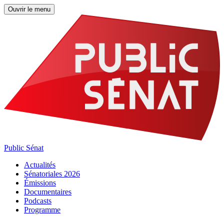
Ouvrir le menu
Public Sénat
Actualités
Sénatoriales 2026
Émissions
Documentaires
Podcasts
Programme