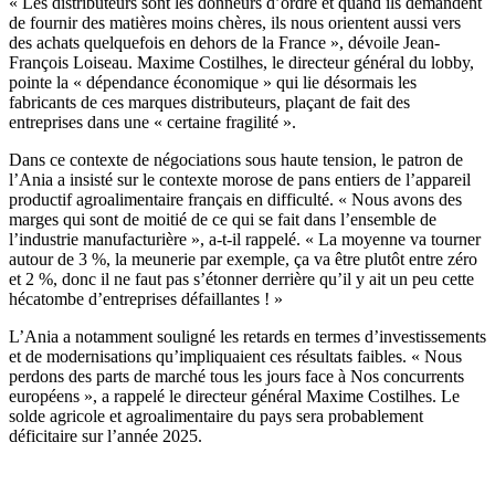
« Les distributeurs sont les donneurs d’ordre et quand ils demandent
de fournir des matières moins chères, ils nous orientent aussi vers
des achats quelquefois en dehors de la France », dévoile Jean-
François Loiseau. Maxime Costilhes, le directeur général du lobby,
pointe la « dépendance économique » qui lie désormais les
fabricants de ces marques distributeurs, plaçant de fait des
entreprises dans une « certaine fragilité ».
Dans ce contexte de négociations sous haute tension, le patron de
l’Ania a insisté sur le contexte morose de pans entiers de l’appareil
productif agroalimentaire français en difficulté. « Nous avons des
marges qui sont de moitié de ce qui se fait dans l’ensemble de
l’industrie manufacturière », a-t-il rappelé. « La moyenne va tourner
autour de 3 %, la meunerie par exemple, ça va être plutôt entre zéro
et 2 %, donc il ne faut pas s’étonner derrière qu’il y ait un peu cette
hécatombe d’entreprises défaillantes ! »
L’Ania a notamment souligné les retards en termes d’investissements
et de modernisations qu’impliquaient ces résultats faibles. « Nous
perdons des parts de marché tous les jours face à Nos concurrents
européens », a rappelé le directeur général Maxime Costilhes. Le
solde agricole et agroalimentaire du pays sera probablement
déficitaire sur l’année 2025.