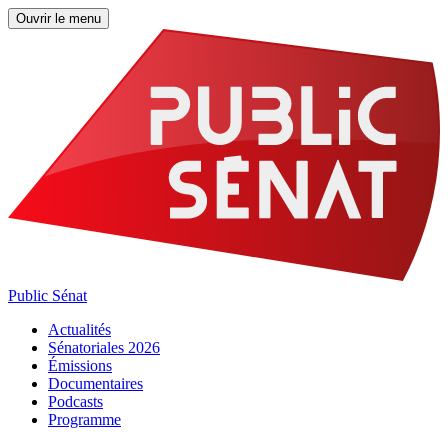
Ouvrir le menu
Public Sénat
Actualités
Sénatoriales 2026
Émissions
Documentaires
Podcasts
Programme