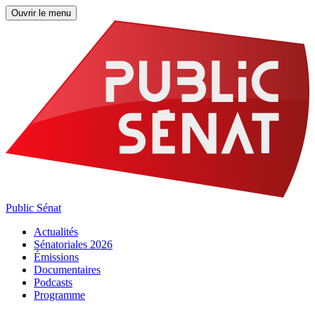
Ouvrir le menu
Public Sénat
Actualités
Sénatoriales 2026
Émissions
Documentaires
Podcasts
Programme