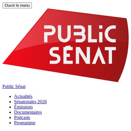
Ouvrir le menu
Public Sénat
Actualités
Sénatoriales 2026
Émissions
Documentaires
Podcasts
Programme