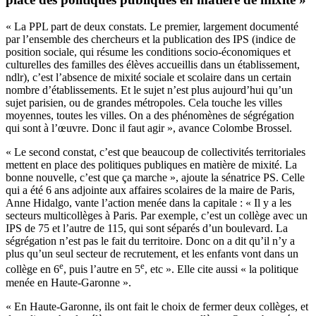
« La PPL part de deux constats. Le premier, largement documenté
par l’ensemble des chercheurs et la publication des IPS (indice de
position sociale, qui résume les conditions socio-économiques et
culturelles des familles des élèves accueillis dans un établissement,
ndlr), c’est l’absence de mixité sociale et scolaire dans un certain
nombre d’établissements. Et le sujet n’est plus aujourd’hui qu’un
sujet parisien, ou de grandes métropoles. Cela touche les villes
moyennes, toutes les villes. On a des phénomènes de ségrégation
qui sont à l’œuvre. Donc il faut agir », avance Colombe Brossel.
« Le second constat, c’est que beaucoup de collectivités territoriales
mettent en place des politiques publiques en matière de mixité. La
bonne nouvelle, c’est que ça marche », ajoute la sénatrice PS. Celle
qui a été 6 ans adjointe aux affaires scolaires de la maire de Paris,
Anne Hidalgo, vante l’action menée dans la capitale : « Il y a les
secteurs multicollèges à Paris. Par exemple, c’est un collège avec un
IPS de 75 et l’autre de 115, qui sont séparés d’un boulevard. La
ségrégation n’est pas le fait du territoire. Donc on a dit qu’il n’y a
plus qu’un seul secteur de recrutement, et les enfants vont dans un
e
e
collège en 6
, puis l’autre en 5
, etc ». Elle cite aussi « la politique
menée en Haute-Garonne ».
« En Haute-Garonne, ils ont fait le choix de fermer deux collèges, et