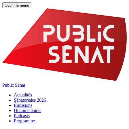
Ouvrir le menu
Public Sénat
Actualités
Sénatoriales 2026
Émissions
Documentaires
Podcasts
Programme