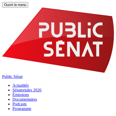
Ouvrir le menu
Public Sénat
Actualités
Sénatoriales 2026
Émissions
Documentaires
Podcasts
Programme