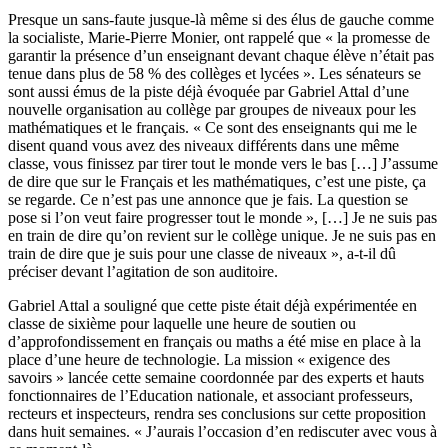
Presque un sans-faute jusque-là même si des élus de gauche comme
la socialiste, Marie-Pierre Monier, ont rappelé que « la promesse de
garantir la présence d’un enseignant devant chaque élève n’était pas
tenue dans plus de 58 % des collèges et lycées ». Les sénateurs se
sont aussi émus de la piste déjà évoquée par Gabriel Attal d’une
nouvelle organisation au collège par groupes de niveaux pour les
mathématiques et le français. « Ce sont des enseignants qui me le
disent quand vous avez des niveaux différents dans une même
classe, vous finissez par tirer tout le monde vers le bas […] J’assume
de dire que sur le Français et les mathématiques, c’est une piste, ça
se regarde. Ce n’est pas une annonce que je fais. La question se
pose si l’on veut faire progresser tout le monde », […] Je ne suis pas
en train de dire qu’on revient sur le collège unique. Je ne suis pas en
train de dire que je suis pour une classe de niveaux », a-t-il dû
préciser devant l’agitation de son auditoire.
Gabriel Attal a souligné que cette piste était déjà expérimentée en
classe de sixième pour laquelle une heure de soutien ou
d’approfondissement en français ou maths a été mise en place à la
place d’une heure de technologie. La mission « exigence des
savoirs » lancée cette semaine coordonnée par des experts et hauts
fonctionnaires de l’Education nationale, et associant professeurs,
recteurs et inspecteurs, rendra ses conclusions sur cette proposition
dans huit semaines. « J’aurais l’occasion d’en rediscuter avec vous à