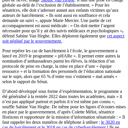
globale au-delà de l’exclusion de l’établissement. » Pour les
sénatrices, elle doit s’adresser autant aux enfants victimes qu’aux
auteurs de harcèlement. « Ils sont aussi en souffrance et cela
demande un suivi », appuie Marie Mercier. Une partie de cet
accompagnement est aussi médicale : « On doit mettre l’argent
nécessaire pour qu’il y ait des suivis médicaux et psychologiques »
,
défend Sabine Van Heghe. Elles déplorent également que
cet aspect
soit négligé par le gouvernement.
Pour repérer les cas de harcèlement à l’école, le gouvernement a
lancé en 2019 le programme « pHARe ». Il permet entre autres la
nomination d’ambassadeurs parmi les élèves, la rédaction d’un
protocole de prise en charge, la mise en place d’une « équipe
ressource » et la formation des personnels de l’éducation nationale
sur le sujet, alors que 65 % d’entre eux s’estiment « mal armés »
selon le rapport du Sénat.
D’abord développé sous forme d’expérimentation, le programme a
été généralisé à la rentrée 2022 dans toutes les académies, mais « il
n’est pas appliqué partout et parfois il n’est même pas connu »,
souffle Sabine Van Heghe. De même pour les lignes d’écoutes mises
en place par le gouvernement, d’après Colette Mélot, sénatrice
Horizons et rapporteure de la mission d’information sénatoriale : « Il
faut rappeler les deux numéros de téléphone à utiliser :
le 3020 en
cas de harcèlement et le 3018 en cas de cyberharcèlement
! Ils ne