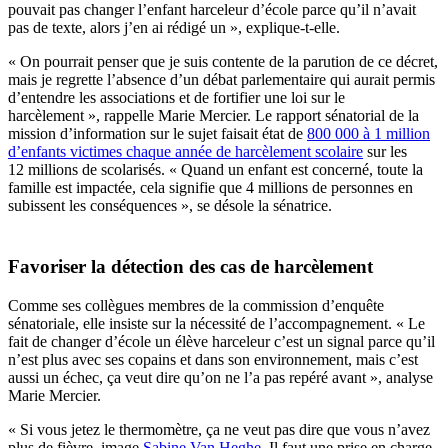
pouvait pas changer l’enfant harceleur d’école parce qu’il n’avait
pas de texte, alors j’en ai rédigé un », explique-t-elle.
« On pourrait penser que je suis contente de la parution de ce décret,
mais je regrette l’absence d’un débat parlementaire qui aurait permis
d’entendre les associations et de fortifier une loi sur le
harcèlement », rappelle Marie Mercier. Le rapport sénatorial de la
mission d’information sur le sujet faisait état de
800 000 à 1 million
d’enfants victimes chaque année de harcèlement scolaire
sur les
12 millions de scolarisés. « Quand un enfant est concerné, toute la
famille est impactée, cela signifie que 4 millions de personnes en
subissent les conséquences », se désole la sénatrice.
Favoriser la détection des cas de harcèlement
Comme ses collègues membres de la commission d’enquête
sénatoriale, elle insiste sur la nécessité de l’accompagnement. « Le
fait de changer d’école un élève harceleur c’est un signal parce qu’il
n’est plus avec ses copains et dans son environnement, mais c’est
aussi un échec, ça veut dire qu’on ne l’a pas repéré avant », analyse
Marie Mercier.
« Si vous jetez le thermomètre, ça ne veut pas dire que vous n’avez
plus de fièvre, image
Sabine Van Heghe
. Il faut une prise en charge