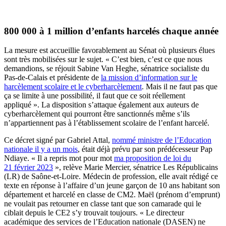
800 000 à 1 million d’enfants harcelés chaque année
La mesure est accueillie favorablement au Sénat où plusieurs élues
sont très mobilisées sur le sujet. « C’est bien, c’est ce que nous
demandions, se réjouit Sabine Van Heghe, sénatrice socialiste du
Pas-de-Calais et présidente de
la mission d’information sur le
harcèlement scolaire et le cyberharcèlement
. Mais il ne faut pas que
ça se limite à une possibilité, il faut que ce soit réellement
appliqué ». La disposition s’attaque également aux auteurs de
cyberharcèlement qui pourront être sanctionnés même s’ils
n’appartiennent pas à l’établissement scolaire de l’enfant harcelé.
Ce décret signé par Gabriel Attal,
nommé ministre de l’Education
nationale il y a un mois
, était déjà prévu par son prédécesseur Pap
Ndiaye. « Il a repris mot pour mot
ma proposition de loi du
21 février 2023
», relève Marie Mercier, sénatrice Les Républicains
(LR) de Saône-et-Loire. Médecin de profession, elle avait rédigé ce
texte en réponse à l’affaire d’un jeune garçon de 10 ans habitant son
département et harcelé en classe de CM2. Maël (prénom d’emprunt)
ne voulait pas retourner en classe tant que son camarade qui le
ciblait depuis le CE2 s’y trouvait toujours. « Le directeur
académique des services de l’Education nationale (DASEN) ne