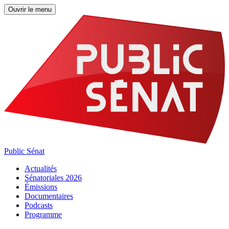
Ouvrir le menu
Public Sénat
Actualités
Sénatoriales 2026
Émissions
Documentaires
Podcasts
Programme