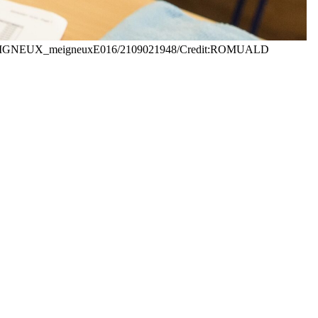
2021//04MEIGNEUX_meigneuxE016/2109021948/Credit:ROMUALD