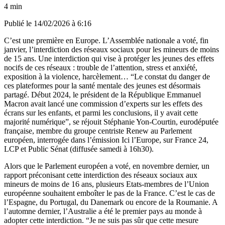
4 min
Publié le
14/02/2026 à 6:16
C’est une première en Europe. L’Assemblée nationale a voté, fin
janvier, l’interdiction des réseaux sociaux pour les mineurs de moins
de 15 ans. Une interdiction qui vise à protéger les jeunes des effets
nocifs de ces réseaux : trouble de l’attention, stress et anxiété,
exposition à la violence, harcèlement… “Le constat du danger de
ces plateformes pour la santé mentale des jeunes est désormais
partagé. Début 2024, le président de la République Emmanuel
Macron avait lancé une commission d’experts sur les effets des
écrans sur les enfants, et parmi les conclusions, il y avait cette
majorité numérique”, se réjouit Stéphanie Yon-Courtin, eurodéputée
française, membre du groupe centriste Renew au Parlement
européen, interrogée dans l’émission Ici l’Europe, sur France 24,
LCP et Public Sénat (diffusée samedi à 16h30).
Alors que le Parlement européen a voté, en novembre dernier, un
rapport préconisant cette interdiction des réseaux sociaux aux
mineurs de moins de 16 ans, plusieurs Etats-membres de l’Union
européenne souhaitent emboîter le pas de la France. C’est le cas de
l’Espagne, du Portugal, du Danemark ou encore de la Roumanie. A
l’automne dernier, l’Australie a été le premier pays au monde à
adopter cette interdiction. “Je ne suis pas sûr que cette mesure