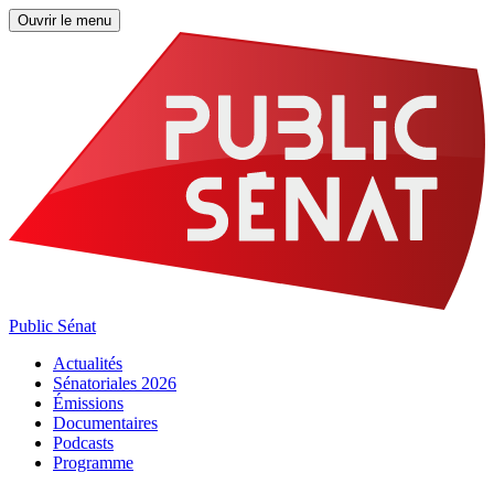
Ouvrir le menu
Public Sénat
Actualités
Sénatoriales 2026
Émissions
Documentaires
Podcasts
Programme