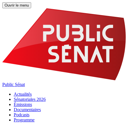
Ouvrir le menu
Public Sénat
Actualités
Sénatoriales 2026
Émissions
Documentaires
Podcasts
Programme