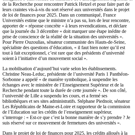
de la Recherche pour rencontrer Patrick Hetzel et pour faire part de
leurs craintes vis-à-vis du sort réservé aux universités dans le projet
de loi de finances pour 2025. Dans un communiqué, France
Universités estime que le ministre n’a pas su, lors de leur rencontre,
apporter de « réponse concrète » à leurs revendications, et déclare
que la journée du 3 décembre « doit marquer une étape inédite de
prise de conscience de la réalité de la situation des universités ».
Pour Pierre Ouzoulias, sénateur communiste des Hauts-de-Seine,
spécialiste des questions d’éducation, « il faut bien noter qu’il est
tout à fait exceptionnel, c’est rare que des présidents d’université
soient à l’initiative d’un mouvement social ».
La mobilisation d’aujourd’hui varie selon les établissements.
Christine Neau-Leduc, présidente de l’université Paris 1 Panthéon-
Sorbonne a appelé « de manière symbolique, à suspendre les
échanges avec le ministère de l’Enseignement Supérieur et de la
Recherche pendant toute la durée de cette journée ». De son côté,
l’université de Lille a suspendu les cours, et a fermé ses
bibliothèques et ses sites administratifs. Stéphane Piednoir, sénateur
Les Républicains de Maine-et-Loire et rapporteur de la commission
de l’Education sur les crédits de l’enseignement supérieur,
s’interroge : « Est-ce que c’est la bonne manière de s’y prendre ? Je
suis réservé sur ce mouvement de fermetures des universités ».
Dans le projet de loi de finances pour 2025, les crédits alloués à la