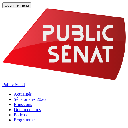
Ouvrir le menu
Public Sénat
Actualités
Sénatoriales 2026
Émissions
Documentaires
Podcasts
Programme