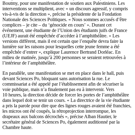
Boutmy, pour une manifestation de soutien aux Palestiniens. Les
interventions se multiplient, avec « un discours agressif, y compris
vis-à-vis de la direction », précise la présidente de la Fondation
Nationale des Sciences Politiques. « Nous sommes accusés d’être
complices – je cite – du ‘génocide en cours’ ». Durant cet
événement, une étudiante de l’Union des étudiants juifs de France
(UEJF) aurait été empêchée d’accéder à l’amphithéâtre. « Les
versions diffèrent, mais il est certain que l’enquête devra faire la
lumière sur les raisons pour lesquelles cette jeune femme a été
empêchée d’entrer », explique Laurence Bertrand Dorléac. En
milieu de matinée, jusqu’à 200 personnes se seraient retrouvées à
l’intérieur de l’amphithéâtre.
En parallèle, une manifestation se met en place dans le hall, puis
devant Sciences Po, bloquant sans autorisation la rue. Le
commissariat a été appelé par l’établissement afin de sécuriser la
voie publique, mais n’a finalement pas eu à intervenir. Vers
10 heures, la direction décide de forcer les portes de l’amphithéâtre
dans lequel doit se tenir un cours. « La directrice de la vie étudiante
a pris la parole pour dire que des lignes rouges avaient été franchies,
les micros ont été coupés, la rétroprojection interrompue, les
drapeaux aux balcons décrochés », précise Alban Hautier, le
secrétaire général de Sciences Po, également auditionné par la
Chambre haute.