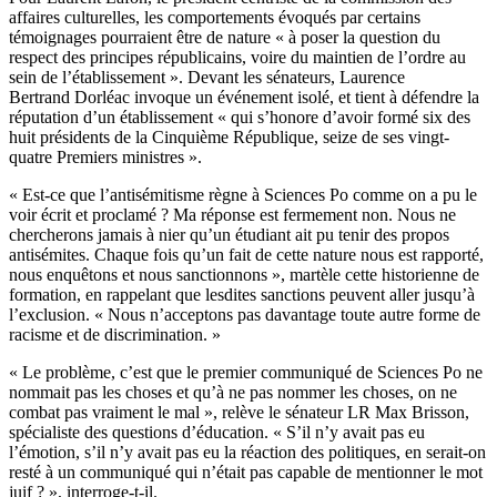
affaires culturelles, les comportements évoqués par certains
témoignages pourraient être de nature « à poser la question du
respect des principes républicains, voire du maintien de l’ordre au
sein de l’établissement ». Devant les sénateurs, Laurence
Bertrand Dorléac invoque un événement isolé, et tient à défendre la
réputation d’un établissement « qui s’honore d’avoir formé six des
huit présidents de la Cinquième République, seize de ses vingt-
quatre Premiers ministres ».
« Est-ce que l’antisémitisme règne à Sciences Po comme on a pu le
voir écrit et proclamé ? Ma réponse est fermement non. Nous ne
chercherons jamais à nier qu’un étudiant ait pu tenir des propos
antisémites. Chaque fois qu’un fait de cette nature nous est rapporté,
nous enquêtons et nous sanctionnons », martèle cette historienne de
formation, en rappelant que lesdites sanctions peuvent aller jusqu’à
l’exclusion. « Nous n’acceptons pas davantage toute autre forme de
racisme et de discrimination. »
« Le problème, c’est que le premier communiqué de Sciences Po ne
nommait pas les choses et qu’à ne pas nommer les choses, on ne
combat pas vraiment le mal », relève le sénateur LR Max Brisson,
spécialiste des questions d’éducation. « S’il n’y avait pas eu
l’émotion, s’il n’y avait pas eu la réaction des politiques, en serait-on
resté à un communiqué qui n’était pas capable de mentionner le mot
juif ? », interroge-t-il.