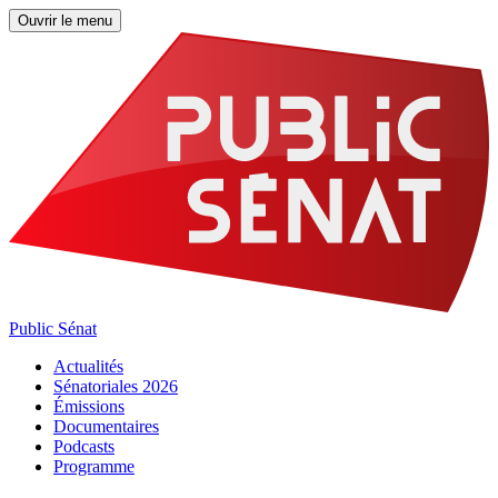
Ouvrir le menu
Public Sénat
Actualités
Sénatoriales 2026
Émissions
Documentaires
Podcasts
Programme