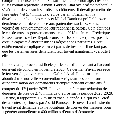
compromis l’ensemble du texte sur l’assurance chômage. Dès lors,
l’Etat voulait reprendre la main. Gabriel Attal avait même préparé un
sévère tour de vis sur les droits des chômeurs. Il devait permettre de
faire entre 4 et 5,4 milliards d’euros par an. Finalement, la
dissolution a rebattu les cartes et Michel Barnier a préféré laisser une
deuxième et dernière chance aux partenaires sociaux. « Je salue la
volonté du gouvernement de leur redonner la parole. Ce n’était pas
le cas de tous les gouvernements depuis 2018 », félicite Frédérique
Puissat, sénatrice Les Républicains de l’Isère. « Ce qui est positif,
c’est la capacité à aboutir sur des négociations paritaires. C’est
extrêmement compliqué et on est partis de très loin. Il ne faut pas
que les parlementaires dénaturent leur travail maintenant », ajoute-t-
elle.
Le nouveau protocole est ficelé par le biais d’un avenant à l’accord
qui avait été conclu en novembre 2023. Ce dernier n’avait pas reçu
le feu vert du gouvernement de Gabriel Attal. Il doit maintenant
aboutir à une nouvelle « convention » régissant les conditions
d’indemnisation des demandeurs d’emploi pendant quatre ans, à
er
compter du 1
janvier 2025. Il devrait entraîner une réduction des
dépenses de près de 2,48 milliards d’euros sur la période 2025-2028.
A terme, il rapportera 1,7 milliard chaque année. Ce qui va au-delà
des attentes exprimées par Astrid Panosyan-Bouvet. La ministre du
travail avait demandé aux négociateurs de trouver des mesures pour
« générer annuellement 400 millions d’euros d’économies