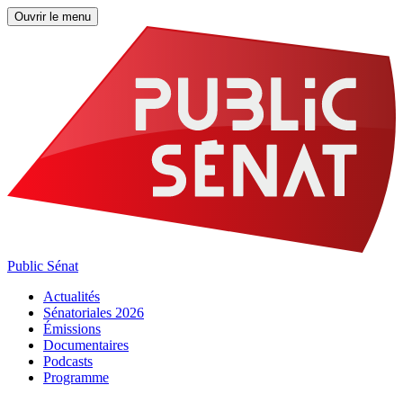
Ouvrir le menu
Public Sénat
Actualités
Sénatoriales 2026
Émissions
Documentaires
Podcasts
Programme