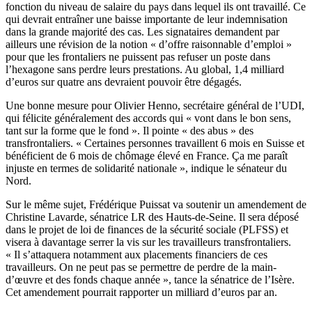
fonction du niveau de salaire du pays dans lequel ils ont travaillé. Ce
qui devrait entraîner une baisse importante de leur indemnisation
dans la grande majorité des cas. Les signataires demandent par
ailleurs une révision de la notion « d’offre raisonnable d’emploi »
pour que les frontaliers ne puissent pas refuser un poste dans
l’hexagone sans perdre leurs prestations. Au global, 1,4 milliard
d’euros sur quatre ans devraient pouvoir être dégagés.
Une bonne mesure pour Olivier Henno, secrétaire général de l’UDI,
qui félicite généralement des accords qui « vont dans le bon sens,
tant sur la forme que le fond ». Il pointe « des abus » des
transfrontaliers. « Certaines personnes travaillent 6 mois en Suisse et
bénéficient de 6 mois de chômage élevé en France. Ça me paraît
injuste en termes de solidarité nationale », indique le sénateur du
Nord.
Sur le même sujet, Frédérique Puissat va soutenir un amendement de
Christine Lavarde, sénatrice LR des Hauts-de-Seine. Il sera déposé
dans le projet de loi de finances de la sécurité sociale (PLFSS) et
visera à davantage serrer la vis sur les travailleurs transfrontaliers.
« Il s’attaquera notamment aux placements financiers de ces
travailleurs. On ne peut pas se permettre de perdre de la main-
d’œuvre et des fonds chaque année », tance la sénatrice de l’Isère.
Cet amendement pourrait rapporter un milliard d’euros par an.