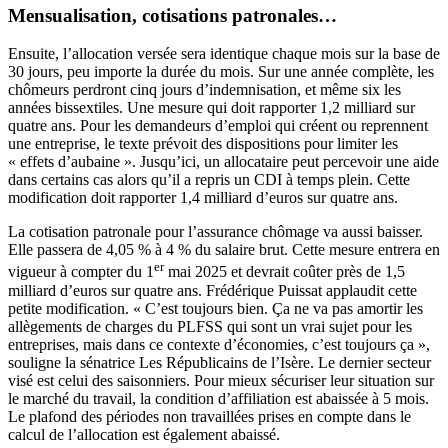
Mensualisation, cotisations patronales…
Ensuite, l’allocation versée sera identique chaque mois sur la base de
30 jours, peu importe la durée du mois. Sur une année complète, les
chômeurs perdront cinq jours d’indemnisation, et même six les
années bissextiles. Une mesure qui doit rapporter 1,2 milliard sur
quatre ans. Pour les demandeurs d’emploi qui créent ou reprennent
une entreprise, le texte prévoit des dispositions pour limiter les
« effets d’aubaine ». Jusqu’ici, un allocataire peut percevoir une aide
dans certains cas alors qu’il a repris un CDI à temps plein. Cette
modification doit rapporter 1,4 milliard d’euros sur quatre ans.
La cotisation patronale pour l’assurance chômage va aussi baisser.
Elle passera de 4,05 % à 4 % du salaire brut. Cette mesure entrera en
er
vigueur à compter du 1
mai 2025 et devrait coûter près de 1,5
milliard d’euros sur quatre ans. Frédérique Puissat applaudit cette
petite modification. « C’est toujours bien. Ça ne va pas amortir les
allègements de charges du PLFSS qui sont un vrai sujet pour les
entreprises, mais dans ce contexte d’économies, c’est toujours ça »,
souligne la sénatrice Les Républicains de l’Isère. Le dernier secteur
visé est celui des saisonniers. Pour mieux sécuriser leur situation sur
le marché du travail, la condition d’affiliation est abaissée à 5 mois.
Le plafond des périodes non travaillées prises en compte dans le
calcul de l’allocation est également abaissé.