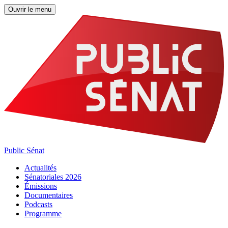
Ouvrir le menu
Public Sénat
Actualités
Sénatoriales 2026
Émissions
Documentaires
Podcasts
Programme