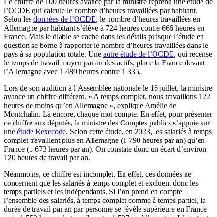
Le chiffre de 100 heures avancé par la ministre reprend une étude de
l’OCDE qui calcule le nombre d’heures travaillées par habitant.
Selon les
données de l’OCDE
, le nombre d’heures travaillées en
Allemagne par habitant s’élève à 724 heures contre 666 heures en
France. Mais le diable se cache dans les détails puisque l’étude en
question se borne à rapporter le nombre d’heures travaillées dans le
pays à sa population totale. Une
autre étude de l’OCDE
, qui recense
le temps de travail moyen par an des actifs, place la France devant
l’Allemagne avec 1 489 heures contre 1 335.
Lors de son audition à l’Assemblée nationale le 16 juillet, la ministre
avance un chiffre différent. « A temps complet, nous travaillons 122
heures de moins qu’en Allemagne », explique Amélie de
Montchalin. Là encore, chaque mot compte. En effet, pour présenter
ce chiffre aux députés, la ministre des Comptes publics s’appuie sur
une
étude Rexecode
. Selon cette étude, en 2023, les salariés à temps
complet travaillent plus en Allemagne (1 790 heures par an) qu’en
France (1 673 heures par an). On constate donc un écart d’environ
120 heures de travail par an.
Néanmoins, ce chiffre est incomplet. En effet, ces données ne
concernent que les salariés à temps complet et excluent donc les
temps partiels et les indépendants. Si l’on prend en compte
l’ensemble des salariés, à temps complet comme à temps partiel, la
durée de travail par an par personne se révèle supérieure en France