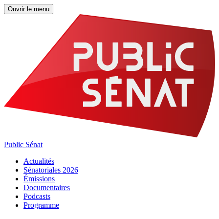
Ouvrir le menu
Public Sénat
Actualités
Sénatoriales 2026
Émissions
Documentaires
Podcasts
Programme