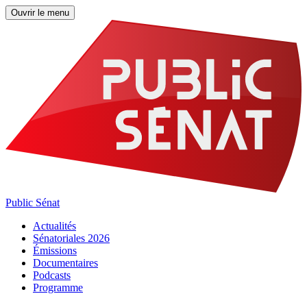
Ouvrir le menu
Public Sénat
Actualités
Sénatoriales 2026
Émissions
Documentaires
Podcasts
Programme