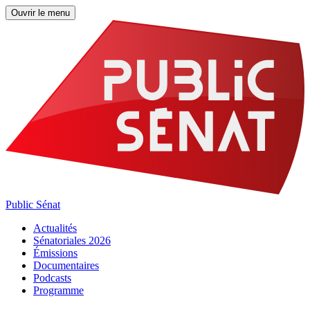
Ouvrir le menu
Public Sénat
Actualités
Sénatoriales 2026
Émissions
Documentaires
Podcasts
Programme