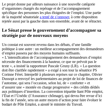
Le projet donne par ailleurs naissance à une nouvelle catégorie
d’organismes chargés du repérage et de l’accompagnement
spécifique des personnes les plus éloignées de l’emploi. Une partie
de la majorité sénatoriale
a tenté de s’opposer
, à cette disposition
rejetée aussi par la gauche dans son ensemble, avant de se rétracter.
Le Sénat presse le gouvernement d’accompagner sa
stratégie par de nouveaux moyens
Un constat est souvent revenu dans les débats, d’une famille
politique à une autre : un meilleur accompagnement des demandeurs
d’emploi passera par des moyens humains suffisants.
« L’intensification de l’accompagnement des demandeurs d’emploi
nécessite des financements à la hauteur, ce que ne prévoit pas le
texte », a insisté la rapporteure Pascale Gruny (LR). « La question
doit être clarifiée rapidement » a exigé à son tour la sénatrice PS
Corinne Féret. Interpellé à plusieurs reprises sur ce chapitre, Olivier
Dussopt a renvoyé les parlementaires au projet de loi de finances de
l’automne, qui sera l’occasion, selon lui, de « conforter » et
d’assurer une « montée en charge progressive » des crédits dédiés
aux politiques d’insertion. La convention tripartite liant Pôle emploi,
l’État et l’Unédic (l’Assurance chômage), qui devra être revue d’ici
la fin de l’année, sera un autre moyen d’action pour faire évoluer le
budget de Pôle Emploi, a ajouté le ministre du Travail.