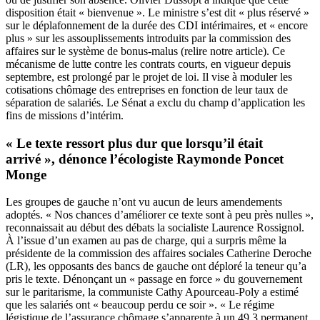
disposition était « bienvenue ». Le ministre s’est dit « plus réservé »
sur le déplafonnement de la durée des CDI intérimaires, et « encore
plus » sur les assouplissements introduits par la commission des
affaires sur le système de bonus-malus (
relire notre article
). Ce
mécanisme de lutte contre les contrats courts, en vigueur depuis
septembre, est prolongé par le projet de loi. Il vise à moduler les
cotisations chômage des entreprises en fonction de leur taux de
séparation de salariés. Le Sénat a exclu du champ d’application les
fins de missions d’intérim.
« Le texte ressort plus dur que lorsqu’il était
arrivé », dénonce l’écologiste Raymonde Poncet
Monge
Les groupes de gauche n’ont vu aucun de leurs amendements
adoptés. « Nos chances d’améliorer ce texte sont à peu près nulles »,
reconnaissait au début des débats la socialiste Laurence Rossignol.
À l’issue d’un examen au pas de charge, qui a surpris même la
présidente de la commission des affaires sociales Catherine Deroche
(LR), les opposants des bancs de gauche ont déploré la teneur qu’a
pris le texte. Dénonçant un « passage en force » du gouvernement
sur le paritarisme, la communiste Cathy Apourceau-Poly a estimé
que les salariés ont « beaucoup perdu ce soir ». « Le régime
légistique de l’assurance chômage s’apparente à un 49.3 permanent,