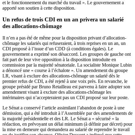
et le fonctionnement du marché du travail ». Le gouvernement a
apporté son soutien à cette disposition.
Un refus de trois CDI en un an privera un salarié
des allocations-chômage
Il n’en a pas été de même pour la disposition privant d’allocation-
chômage
les salariés qui refuseraient, à trois reprises en un an, un
CDI proposé à l’issue d’un CDD (à conditions égales)
. Le
gouvernement a exprimé son désaccord. Les groupes de gauche ont
fait part de leur vive opposition à la disposition introduite en
commission par la majorité sénatoriale. La socialiste Monique Lubin
a dénoncé une « course à l’échalote ». Un amendement du groupe
LR, visant à exclure des allocations-chômage un salarié dès le
premier refus de CDI, a été rejeté à une voix près. En revanche, le
groupe présidé par Bruno Retailleau est parvenu à faire adopter son
amendement visant à exclure des allocations-chômage les
intérimaires qui n’accepteraient pas un CDI proposé sur leur poste.
Le Sénat a conservé l’article assimilant l’abandon de poste à une
démission, qui a été introduit à l’Assemblée par des amendements de
la majorité présidentielle et des LR. Le Sénat a « sécurisé » la
rédaction, en prévoyant un délai minimum (à définir par décret) pour
la mise en demeure qui demandera au salarié de reprendre le travail
ou de justifier son absence. Olivier Dussopt a indiqué que cette