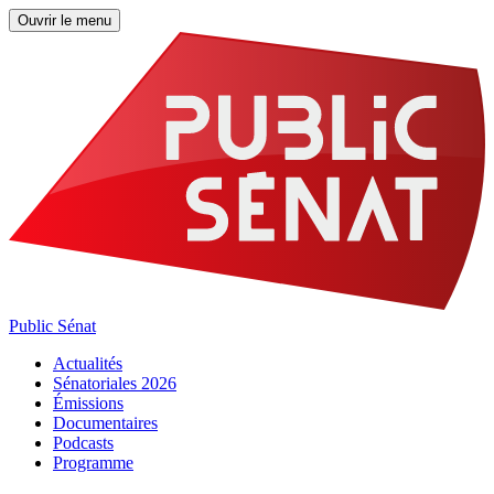
Ouvrir le menu
Public Sénat
Actualités
Sénatoriales 2026
Émissions
Documentaires
Podcasts
Programme