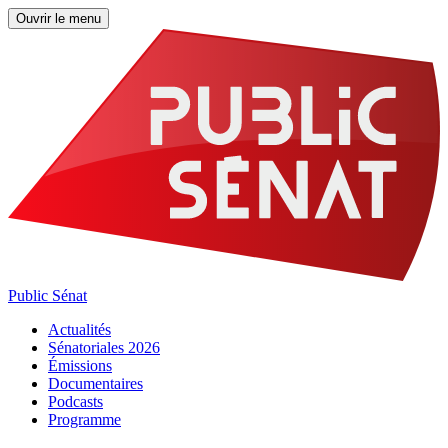
Ouvrir le menu
Public Sénat
Actualités
Sénatoriales 2026
Émissions
Documentaires
Podcasts
Programme