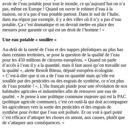
avoir de l’eau potable pour tout le monde, ce qu’aujourd’hui on n’a
pas, même en Europe ! Quand on ouvre le robinet d’eau à la
maison, on n’a pas d’eau potable partout. Dans le sud de l’Italie,
dans ma région par exemple, il y a des villes où il n’y a pas d’eau
potable. Ça c’est dramatique et on devrait mettre en place des
mesures pour garantir ce qui est un droit de l’homme ! »
Une eau potable « souillée »
Au-delà de la rareté de l’eau et des nappes phréatiques au plus bas
dans certains territoires, se pose la question de la qualité de l’eau
pour les 450 millions de citoyens européens. « Quand on parle
d’accès à l’eau il y a la quantité, mais il faut aussi qu’on travaille sur
la qualité », alerte Benoît Biteau, député européen écologiste.
« C’est-à-dire que si on a de l’eau en quantité mais qu’elle est
souillée par des pesticides ou des engrais de synthèse, ce n’est plus
de l’eau potable ! ». L’élu français plaide pour une révolution de nos
habitudes agricoles et industrielles afin de retrouver une eau de
qualité. « Je pense à une politique commune majeure qui est la PAC
(politique agricole commune), c’est cet outil-là qui doit accompagner
les agriculteurs vers la sortie des pesticides et des engrais de
synthèse pour éviter que l’eau soit polluée. Et on voit à quel point
c’est efficace d’attraper les choses en amont, aux causes, plutôt que
de s’attaquer aux conséquences. »