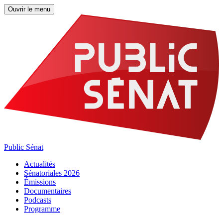
Ouvrir le menu
Public Sénat
Actualités
Sénatoriales 2026
Émissions
Documentaires
Podcasts
Programme