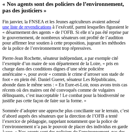
« Nos agents sont des policiers de l’environnement,
pas des justiciers »
Fin janvier, la FNSEA et les Jeunes agriculteurs avaient adressé
une liste de revendications
à l’exécutif, parmi lesquelles figuraient le
« désarmement des agents » de l’OFB. Si elle n’a pas été reprise par
le gouvernement, de nombreux sénateurs ont profité de l’audition
pour affirmer leur soutien à cette proposition, jugeant les méthodes
de la police de l’environnement trop répressives.
Pierre-Jean Rochette, sénateur indépendant, a par exemple cité
l’exemple d’un maire de son département de la Loire, « pris en
charge dans des conditions dignes d’une série policière
américaine », pour avoir « commis le crime d’arroser son stade de
foot » en plein été. Daniel Gueret, sénateur Les Républicains,
abonde dans le même sens : « En Eure-et-Loir, nous avons trois cas
récents où des maires ont été convoqués comme de vulgaires
délinquants, c’est inacceptable ! Le combat pour la biodiversité ne
justifie pas cette façon de faire sur la forme. »
Sommée d’adopter une approche plus conciliante sur le terrain, c’est
d’abord auprès des sénateurs que la direction de l’OFB a tenté
l’exercice de pédagogie, rappelant notamment que la police de
l’environnement n’a pas le pouvoir de placer des individus en garde
à vue. « Nos agents sont des policiers de l’environnement, pas des