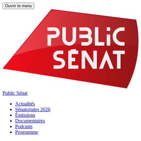
Ouvrir le menu
Public Sénat
Actualités
Sénatoriales 2026
Émissions
Documentaires
Podcasts
Programme