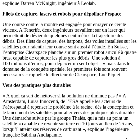
explique Darren McKnight, ingénieur à Leolab.
Filets de capture, lasers et robots pour dépolluer l’espace
Une course contre la montre est engagée pour enrayer ce cercle
vicieux. A Tenerife, deux ingénieurs travaillent sur un laser qui
permettrait de dévier de quelques centimètres la trajectoire des
débris. Des filets de capture, des harpons, des voiles installées sur les
satellites pour ralentir leur course sont aussi à l’étude. En Suisse,
l’entreprise Clearspace planche sur un premier robot articulé à quatre
bras, capable de capturer les plus gros débris. Une solution à
100 millions d’euros, pour déplacer un seul objet – « mais dans le
domaine de la conquête spatiale, les premières fois sont souvent
nécessaires » rappelle le directeur de Clearspace, Luc Piquet.
Vers des pratiques plus durables
« A quoi ça sert de nettoyer si la pollution ne diminue pas ? » A
Amsterdam, Luisa Innocenti, de l’ESA appelle les acteurs de
l’aérospatial à repenser le problème à la racine, dès la conception et
le lancement des satellites pour aller vers des pratiques plus durables.
Une démarche suivie par le groupe Thalès, qui a mis au point un
satellite « capable de revenir sur terre en 10 jours au lieu de 25 ans,
lorsqu’il atteint ses réserves de carburant », explique l’ingénieure
française Sabrina Andiapanne.