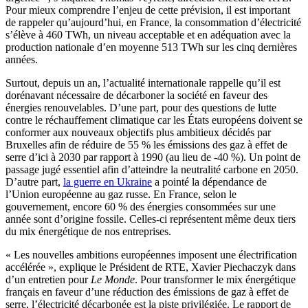
Pour mieux comprendre l’enjeu de cette prévision, il est important
de rappeler qu’aujourd’hui, en France, la consommation d’électricité
s’élève à 460 TWh, un niveau acceptable et en adéquation avec la
production nationale d’en moyenne 513 TWh sur les cinq dernières
années.
Surtout, depuis un an, l’actualité internationale rappelle qu’il est
dorénavant nécessaire de décarboner la société en faveur des
énergies renouvelables. D’une part, pour des questions de lutte
contre le réchauffement climatique car les États européens doivent se
conformer aux nouveaux objectifs plus ambitieux décidés par
Bruxelles afin de réduire de 55 % les émissions des gaz à effet de
serre d’ici à 2030 par rapport à 1990 (au lieu de -40 %). Un point de
passage jugé essentiel afin d’atteindre la neutralité carbone en 2050.
D’autre part,
la guerre en Ukraine
a pointé la dépendance de
l’Union européenne au gaz russe. En France, selon le
gouvernement, encore 60 % des énergies consommées sur une
année sont d’origine fossile. Celles-ci représentent même deux tiers
du mix énergétique de nos entreprises.
« Les nouvelles ambitions européennes imposent une électrification
accélérée », explique le Président de RTE, Xavier Piechaczyk dans
d’un entretien pour
Le Monde
. Pour transformer le mix énergétique
français en faveur d’une réduction des émissions de gaz à effet de
serre, l’électricité décarbonée est la piste privilégiée. Le rapport de