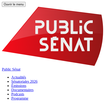
Ouvrir le menu
Public Sénat
Actualités
Sénatoriales 2026
Émissions
Documentaires
Podcasts
Programme