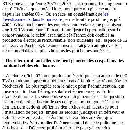
RTE note ainsi qu’entre 2025 et 2035, la consommation augmentera
de 10 TWh chaque année. Un rythme qui « n’a plus été atteint
depuis les années 80 ». Or, en face, en considérant que
les
investissements dans le nucléaire
permettront de produire jusqu’à
400 TWh annuellement, les énergies renouvelables ne produisent
que 120 TWh au cours d’un an. Pour ajuster la production sur la
consommation, le calcul est simple : la France doit doubler sa
production électrique renouvelable, hors nucléaire, en l’espace de 12
ans. Xavier Piechaczyk résume ainsi la stratégie à adopter : « Plus
de renouvelables, et plus vite dans les prochaines années ».
« Décréter qu’il faut aller vite peut générer des crispations des
habitants et des élus locaux »
« Atteindre d’ici 2035 une production électrique bas-carbone de 600
TWh minimum apparaît ambitieux, mais faisable », se réjouit Xavier
Piechaczyk. Le plus rapide sera le mieux pour l’administration, qui
mise avant tout sur l’énergie solaire et éolien terrestre. En fin
d’année dernière, les sénateurs se sont déjà penchés sur la question.
Le projet de loi en faveur de ces énergies, promulgué le 11 mars
dernier, permet de simplifier les démarches administratives pour
l’installation de projets, limiter les recours juridiques en défaveur et
définir des « zones d’accélération », favorables aux énergies
renouvelables. Sans oublier l’élément central de cette politique : les
élus locaux. « Décréter qu’il faut aller vite peut générer des