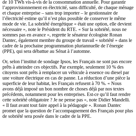
de 10 TWh vis-à-vis de la consommation annuelle. Pour garantir
l’approvisionnement en électricité, sans difficulté, de chaque ménage
et chaque entreprise – sans trop importer – le gestionnaire de
l’électricité estime qu’il n’est plus possible de conserver le même
mode de vie. La sobriété énergétique « était une option, elle devient
nécessaire », note le Président du RTE. « Sur la sobriété, nous ne
sommes pas en avance », regrette le sénateur écologiste Ronan
Dantec, également membre du groupe de travail « sobriété » dans le
cadre de la prochaine programmation pluriannuelle de l’énergie
(PPE), qui sera débattue au Sénat à l’automne.
Or, selon l’institut de sondage Ipsos, les Français ne sont pas encore
prêts à atteindre ces objectifs. Par exemple, seulement 10 % des
citoyens sont prêts à remplacer un véhicule à essence ou diesel par
une voiture électrique en cas de panne. La réduction d’une pièce la
superficie de leur habitat, les Français refusent à 70 %. « Nous
avons déjà imposé un bon nombre de choses déjà par nos textes
précédents, notamment pour les entreprises. Est-ce qu’il faut rendre
cette sobriété obligatoire ? Je ne pense pas », note Didier Mandelli.
« Il faut avant tout faire appel à la pédagogie ». Ronan Dantec
promet que la question de l’accompagnement des Français pour plus
de sobriété sera posée dans le cadre de la PPE.