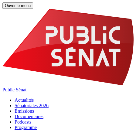
Ouvrir le menu
Public Sénat
Actualités
Sénatoriales 2026
Émissions
Documentaires
Podcasts
Programme