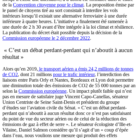
de la
Convention citoyenne pour le climat
. La proposition émise par
le panel de citoyens tiré au sort consistait à interdire les vols
intérieurs lorsqu’il existait une alternative ferroviaire à une durée
inférieure à quatre heures. L’initiative a finalement été ramenée à
une durée de 2 h 30 avant d’être intégrée à la loi climat et résilience.
La publication du décret était possible depuis la décision de la
Commission européenne le 2 décembre 2022
.
« C’est un débat perdant-perdant qui n’aboutit à aucun
résultat »
Alors qu’en 2019,
le transport aérien a émis 24,2 millions de tonnes
de CO2
, dont 21 millions
pour le trafic intérieur
, l’interdiction des
liaisons entre Paris Orly et Nantes, Bordeaux et Lyon doit permettre
une diminution totale des émissions de CO2 de 55 000 tonnes par an
selon la
Commission européenne
. Un impact plutôt faible qui n’est
pas en mesure de satisfaire juge Vincent Capo-Canellas, sénateur
Union Centriste de Seine Saint-Denis et président du groupe
d’études sur l’aviation civile du Sénat. « C’est un débat perdant-
perdant qui n’aboutit à aucun résultat donc ce n’est pas satisfaisant
du point de vue du secteur aérien ou de celui de la réduction des
émissions de gaz à effet de serre ». Le sénateur écologiste d’Ille-et-
Vilaine, Daniel Salmon considère qu’il s’agit d’un « coup d’épée
dans l’eau, nous voulions une mesure qui produit des effets