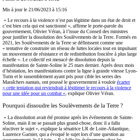
Mis à jour le
21/06/2023 à 15:16
« Le recours à la violence n’est pas légitime dans un état de droit et
c’est bien cela qui est sanctionné », affirme le porte-parole du
gouvernement, Olivier Véran, à l’issue du Conseil des ministres
pour justifier la dissolution des Soulèvements de la Terre. Formés en
2021, les Soulèvements de la Terre se définissent comme une
« tentative de construire un réseau de luttes locales tout en impulsant
un mouvement de résistance et de redistribution foncière à plus large
échelle ». Le collectif est menacé de dissolution depuis la
manifestation de Sainte-Soline le 25 mars dernier. Après deux mois
d’hésitation, les manifestations contre la ligne à grande vitesse Lyon-
Turin et le rassemblement ayant pris pour cible les serres des
Maraîchers nantais, ont poussé le gouvernement à vouloir
écarter
« cette tentation qui reviendrait à légitimer le recours à la violence
pour une idée pour un combat »
, explique Olivier Véran.
Pourquoi dissoudre les Soulèvements de la Terre ?
« La dissolution avait été promise après les événements de Sainte-
Soline, mais il ne se passait plus grand-chose, donc il a fallu
réactiver le sujet », explique la sénatrice LR de Loire-Atlantique,
Laurence Garnier, qui a évoqué le sujet lors d’une question au
gouvernement, le 14 juin. « Il a fallu les événements chez les