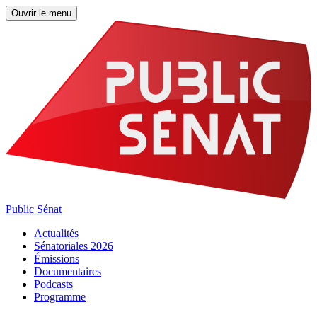
Ouvrir le menu
Public Sénat
Actualités
Sénatoriales 2026
Émissions
Documentaires
Podcasts
Programme