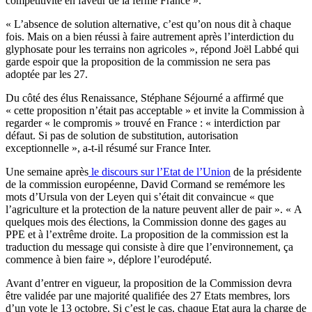
compétitivité en faveur de la ferme France ».
« L’absence de solution alternative, c’est qu’on nous dit à chaque
fois. Mais on a bien réussi à faire autrement après l’interdiction du
glyphosate pour les terrains non agricoles », répond Joël Labbé qui
garde espoir que la proposition de la commission ne sera pas
adoptée par les 27.
Du côté des élus Renaissance, Stéphane Séjourné a affirmé que
« cette proposition n’était pas acceptable » et invite la Commission à
regarder « le compromis » trouvé en France : « interdiction par
défaut. Si pas de solution de substitution, autorisation
exceptionnelle », a-t-il résumé sur France Inter.
Une semaine après
le discours sur l’Etat de l’Union
de la présidente
de la commission européenne, David Cormand se remémore les
mots d’Ursula von der Leyen qui s’était dit convaincue « que
l’agriculture et la protection de la nature peuvent aller de pair ». « A
quelques mois des élections, la Commission donne des gages au
PPE et à l’extrême droite. La proposition de la commission est la
traduction du message qui consiste à dire que l’environnement, ça
commence à bien faire », déplore l’eurodéputé.
Avant d’entrer en vigueur, la proposition de la Commission devra
être validée par une majorité qualifiée des 27 Etats membres, lors
d’un vote le 13 octobre. Si c’est le cas, chaque Etat aura la charge de