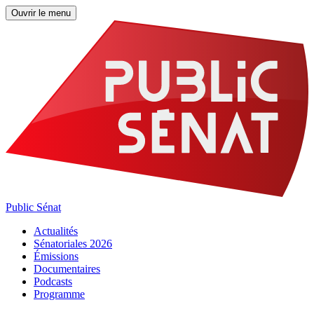
Ouvrir le menu
Public Sénat
Actualités
Sénatoriales 2026
Émissions
Documentaires
Podcasts
Programme