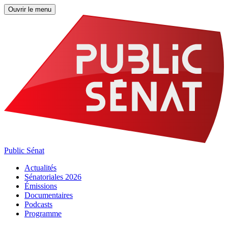
Ouvrir le menu
Public Sénat
Actualités
Sénatoriales 2026
Émissions
Documentaires
Podcasts
Programme