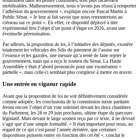
notamment dans les petites communes, sont plus facilement
mobilisables. Malheureusement, nous n’avons pas réussi à remporter
l’adhésion du gouvernement », explique encore Pascal Martin à
Public Sénat. « Je leur ai fait savoir que nous remonterions au
créneau sur ce point ». En effet, ce dispositif déployé à titre
expérimental fera l’objet d’un point d’étape en 2026, avant une
éventuelle pérennisation.
Par ailleurs, la proposition de loi, à l’initiative des députés, exonère
totalement les véhicules des Sdis du paiement de l’assise sur
l’essence et les gazoles, une mesure qu’a tenté de faire rejeter le
gouvernement, mais qui a reçu le soutien du Sénat. La Haute
Assemblée s’était d’abord prononcée pour une exonération «
partielle », mais celle-ci semblait plus complexe à mettre en œuvre.
Une entrée en vigueur rapide
Avant que la proposition de loi ne soit définitivement considérée
comme adoptée, les conclusions de la commission mixte paritaire
feront encore l’objet d’un vote solennel devant les deux chambres
du Parlement, les 28 et 29 juin prochains, ultime étape du parcours
législatif. Mais devant le large soutien reçu par ce texte, il ne devrait
s’agir que d’une simple formalité. « Il était important pour nous, au
regard de ce qui s’est passé l’année dernière, que certaines
dispositions puissent entrer en fonction dès cet été », conclut le