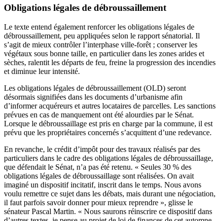
Obligations légales de débroussaillement
Le texte entend également renforcer les obligations légales de
débroussaillement, peu appliquées selon le rapport sénatorial. Il
s’agit de mieux contrôler l’interphase ville-forêt ; conserver les
végétaux sous bonne taille, en particulier dans les zones arides et
sèches, ralentit les départs de feu, freine la progression des incendies
et diminue leur intensité.
Les obligations légales de débroussaillement (OLD) seront
désormais signifiées dans les documents d’urbanisme afin
d’informer acquéreurs et autres locataires de parcelles. Les sanctions
prévues en cas de manquement ont été alourdies par le Sénat.
Lorsque le débroussaillage est pris en charge par la commune, il est
prévu que les propriétaires concernés s’acquittent d’une redevance.
En revanche, le crédit d’impôt pour des travaux réalisés par des
particuliers dans le cadre des obligations légales de débroussaillage,
que défendait le Sénat, n’a pas été retenu. « Seules 30 % des
obligations légales de débroussaillage sont réalisées. On avait
imaginé un dispositif incitatif, inscrit dans le temps. Nous avons
voulu remettre ce sujet dans les débats, mais durant une négociation,
il faut parfois savoir donner pour mieux reprendre », glisse le
sénateur Pascal Martin. « Nous saurons réinscrire ce dispositif dans
d’autres textes, je pense au projet de loi de finances de cet automne.