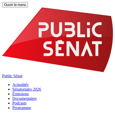
Ouvrir le menu
Public Sénat
Actualités
Sénatoriales 2026
Émissions
Documentaires
Podcasts
Programme