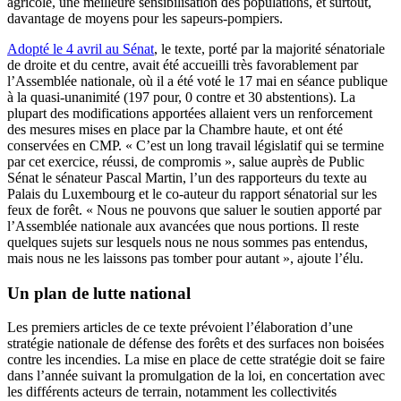
agricole, une meilleure sensibilisation des populations, et surtout,
davantage de moyens pour les sapeurs-pompiers.
Adopté le 4 avril au Sénat
, le texte, porté par la majorité sénatoriale
de droite et du centre, avait été accueilli très favorablement par
l’Assemblée nationale, où il a été voté le 17 mai en séance publique
à la quasi-unanimité (197 pour, 0 contre et 30 abstentions). La
plupart des modifications apportées allaient vers un renforcement
des mesures mises en place par la Chambre haute, et ont été
conservées en CMP. « C’est un long travail législatif qui se termine
par cet exercice, réussi, de compromis », salue auprès de Public
Sénat le sénateur Pascal Martin, l’un des rapporteurs du texte au
Palais du Luxembourg et le co-auteur du rapport sénatorial sur les
feux de forêt. « Nous ne pouvons que saluer le soutien apporté par
l’Assemblée nationale aux avancées que nous portions. Il reste
quelques sujets sur lesquels nous ne nous sommes pas entendus,
mais nous ne les laissons pas tomber pour autant », ajoute l’élu.
Un plan de lutte national
Les premiers articles de ce texte prévoient l’élaboration d’une
stratégie nationale de défense des forêts et des surfaces non boisées
contre les incendies. La mise en place de cette stratégie doit se faire
dans l’année suivant la promulgation de la loi, en concertation avec
les différents acteurs de terrain, notamment les collectivités