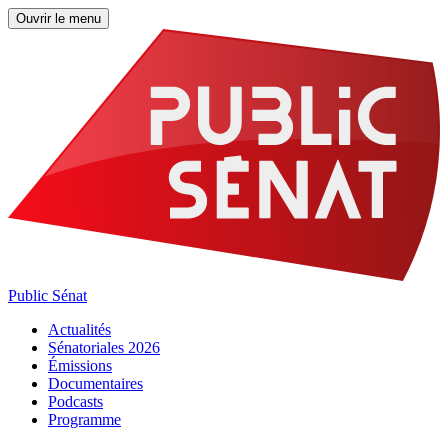
Ouvrir le menu
Public Sénat
Actualités
Sénatoriales 2026
Émissions
Documentaires
Podcasts
Programme