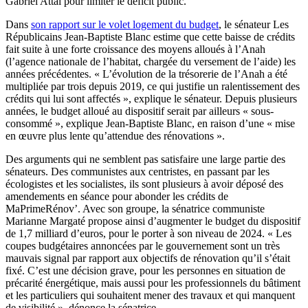
Gabriel Attal pour limiter le déficit public.
Dans
son rapport sur le volet logement du budget
, le sénateur Les
Républicains Jean-Baptiste Blanc estime que cette baisse de crédits
fait suite à une forte croissance des moyens alloués à l’Anah
(l’agence nationale de l’habitat, chargée du versement de l’aide) les
années précédentes. « L’évolution de la trésorerie de l’Anah a été
multipliée par trois depuis 2019, ce qui justifie un ralentissement des
crédits qui lui sont affectés », explique le sénateur. Depuis plusieurs
années, le budget alloué au dispositif serait par ailleurs « sous-
consommé », explique Jean-Baptiste Blanc, en raison d’une « mise
en œuvre plus lente qu’attendue des rénovations ».
Des arguments qui ne semblent pas satisfaire une large partie des
sénateurs. Des communistes aux centristes, en passant par les
écologistes et les socialistes, ils sont plusieurs à avoir déposé des
amendements en séance pour abonder les crédits de
MaPrimeRénov’. Avec son groupe, la sénatrice communiste
Marianne Margaté propose ainsi d’augmenter le budget du dispositif
de 1,7 milliard d’euros, pour le porter à son niveau de 2024. « Les
coupes budgétaires annoncées par le gouvernement sont un très
mauvais signal par rapport aux objectifs de rénovation qu’il s’était
fixé. C’est une décision grave, pour les personnes en situation de
précarité énergétique, mais aussi pour les professionnels du bâtiment
et les particuliers qui souhaitent mener des travaux et qui manquent
de visibilité », dénonce la sénatrice.