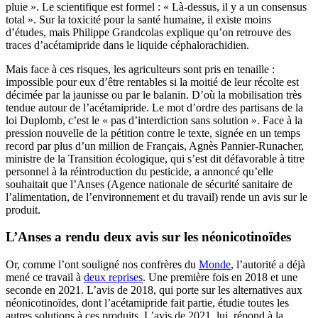
pluie ». Le scientifique est formel : « Là-dessus, il y a un consensus
total ». Sur la toxicité pour la santé humaine, il existe moins
d’études, mais Philippe Grandcolas explique qu’on retrouve des
traces d’acétamipride dans le liquide céphalorachidien.
Mais face à ces risques, les agriculteurs sont pris en tenaille :
impossible pour eux d’être rentables si la moitié de leur récolte est
décimée par la jaunisse ou par le balanin. D’où la mobilisation très
tendue autour de l’acétamipride. Le mot d’ordre des partisans de la
loi Duplomb, c’est le « pas d’interdiction sans solution ». Face à la
pression nouvelle de la pétition contre le texte, signée en un temps
record par plus d’un million de Français, Agnès Pannier-Runacher,
ministre de la Transition écologique, qui s’est dit défavorable à titre
personnel à la réintroduction du pesticide, a annoncé qu’elle
souhaitait que l’Anses (Agence nationale de sécurité sanitaire de
l’alimentation, de l’environnement et du travail) rende un avis sur le
produit.
L’Anses a rendu deux avis sur les néonicotinoïdes
Or, comme l’ont souligné nos confrères du
Monde
, l’autorité a déjà
mené ce travail à
deux reprises
. Une première fois en 2018 et une
seconde en 2021. L’avis de 2018, qui porte sur les alternatives aux
néonicotinoïdes, dont l’acétamipride fait partie, étudie toutes les
autres solutions à ces produits. L’avis de 2021, lui, répond à la