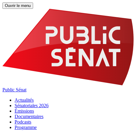
Ouvrir le menu
Public Sénat
Actualités
Sénatoriales 2026
Émissions
Documentaires
Podcasts
Programme