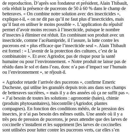
de reproduction. D’après son fondateur et président, Alain Thibault,
cela réduit la présence de pucerons de 50 à 60 % dans le champ de
betteraves. « On combine notre solution avec des insecticides »,
explique-t-il, « on ne dit pas qu’il ne faut plus d’insecticides, mais
qu’il faut en utiliser le moins possible ». L’application du répulsif
permet d’avoir moins recours à l’insecticide, puisque le nombre
d’insectes à éliminer est réduit. En combinant son produit avec un
insecticide, comme l’acétamipride, il l’assure, la lutte contre les
pucerons est « plus efficace que l’insecticide seul ». Alain Thibault
est formel : « L’avenir de la protection des cultures, c’est de la
combinatoire ». Et avec Agriodor, pas de risque pour la santé
humaine ou pour l’environnement. « Notre produit ne laisse pas de
résidu dans le sol et dans l’eau, donc n’a pas d’impact sur l’humain
ou l’environnement », se réjouit-il.
« Agriodor retarde l’arrivée des pucerons », confirme Emeric
Duchesne, qui utilise les granulés depuis trois ans dans ses champs
de betteraves sucrières, « mais il y a des années où ça ne suffit pas ».
« J’ai besoin de toutes les solutions : agronomie (haies), chimie
(produits phytosanitaires), biocontrôle (Agriodor, plantes
compagnes). En fonction des conditions météo, de la pression des
insectes, je n’ai pas besoin des mêmes outils. Une année où il y a
très peu de pression de pucerons, je peux attendre que des larves de
coccinelle s’installent et les suppriment [les larves de coccinelles
sont utilisées pour lutter contre les pucerons verts, car elles s’en