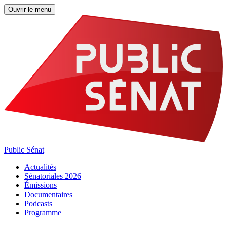
Ouvrir le menu
Public Sénat
Actualités
Sénatoriales 2026
Émissions
Documentaires
Podcasts
Programme