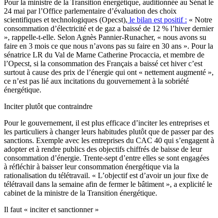
Pour la ministre de la Transition énergétique, auditionnée au Sénat le
24 mai par l’Office parlementaire d’évaluation des choix
scientifiques et technologiques (Opecst),
le bilan est positif :
« Notre
consommation d’électricité et de gaz a baissé de 12 % l’hiver dernier
», rappelle-t-elle. Selon Agnès Pannier-Runacher, « nous avons su
faire en 3 mois ce que nous n’avons pas su faire en 30 ans ». Pour la
sénatrice LR du Val de Marne Catherine Procaccia, et membre de
l’Opecst, si la consommation des Français a baissé cet hiver c’est
surtout à cause des prix de l’énergie qui ont « nettement augmenté »,
ce n’est pas lié aux incitations du gouvernement à la sobriété
énergétique.
Inciter plutôt que contraindre
Pour le gouvernement, il est plus efficace d’inciter les entreprises et
les particuliers à changer leurs habitudes plutôt que de passer par des
sanctions. Exemple avec les entreprises du CAC 40 qui s’engagent à
adopter et à rendre publics des objectifs chiffrés de baisse de leur
consommation d’énergie. Trente-sept d’entre elles se sont engagées
à réfléchir à baisser leur consommation énergétique via la
rationalisation du télétravail. « L’objectif est d’avoir un jour fixe de
télétravail dans la semaine afin de fermer le bâtiment », a explicité le
cabinet de la ministre de la Transition énergétique.
Il faut « inciter et sanctionner »