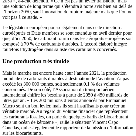
2050 », a-t-elle défendu. « Ce n’est pas un levier transitoire, mais
une solution de long terme qui s’étendra à notre avis bien au-delà de
l’horizon 2050, sauf innovation de rupture majeure mais que l’on ne
voit pas à ce stade. »
Le législateur européen pousse également dans cette direction :
eurodéputés et Etats membres se sont entendus en avril dernier pour
que, d’ici 2050, le carburant fourni dans les aéroports européens soit
composé à 70 % de carburants durables. L’accord élaboré intègre
toutefois l’hydrogène dans sa liste des carburants concernés.
Une production très timide
Mais la marche est encore haute : sur l’année 2021, la production
mondiale de carburants durables à destination de l’aviation n’a pas
excédé les 300 000 tonnes, soit seulement 0,1 % des volumes
consommés. De son côté, l’Association du transport aérien
international chiffre les besoins à partir de 2050 à 450 milliards de
litres par an. « Les 200 millions d’euros annoncés par Emmanuel
Macro sont un bon levier, mais ils sont insuffisants pour créer un
véritable marché. Au regard du volume financier que représentent
les carburants fossiles, on parle de quelques barils de biocarburant
dans un océan de kérosène », raille le sénateur Vincent Capo-
Canellas, qui est également le rapporteur de la mission d’information
sur les biocarburants.