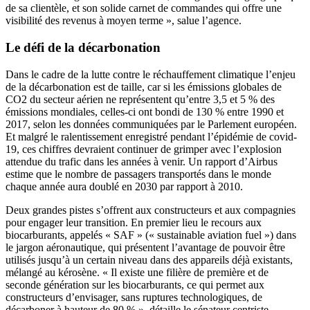
de sa clientèle, et son solide carnet de commandes qui offre une
visibilité des revenus à moyen terme », salue l’agence.
Le défi de la décarbonation
Dans le cadre de la lutte contre le réchauffement climatique l’enjeu
de la décarbonation est de taille, car si les émissions globales de
CO2 du secteur aérien ne représentent qu’entre 3,5 et 5 % des
émissions mondiales, celles-ci ont bondi de 130 % entre 1990 et
2017, selon les données communiquées par le Parlement européen.
Et malgré le ralentissement enregistré pendant l’épidémie de covid-
19, ces chiffres devraient continuer de grimper avec l’explosion
attendue du trafic dans les années à venir. Un rapport d’Airbus
estime que le nombre de passagers transportés dans le monde
chaque année aura doublé en 2030 par rapport à 2010.
Deux grandes pistes s’offrent aux constructeurs et aux compagnies
pour engager leur transition. En premier lieu le recours aux
biocarburants, appelés « SAF » (« sustainable aviation fuel ») dans
le jargon aéronautique, qui présentent l’avantage de pouvoir être
utilisés jusqu’à un certain niveau dans des appareils déjà existants,
mélangé au kérosène. « Il existe une filière de première et de
seconde génération sur les biocarburants, ce qui permet aux
constructeurs d’envisager, sans ruptures technologiques, de
décarboner à hauteur de 80 % », détaille le sénateur centriste