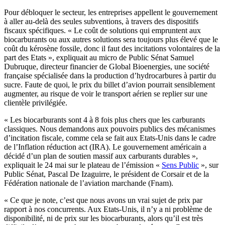
Pour débloquer le secteur, les entreprises appellent le gouvernement
à aller au-delà des seules subventions, à travers des dispositifs
fiscaux spécifiques. « Le coût de solutions qui empruntent aux
biocarburants ou aux autres solutions sera toujours plus élevé que le
coût du kérosène fossile, donc il faut des incitations volontaires de la
part des Etats », expliquait au micro de Public Sénat Samuel
Dubruque, directeur financier de Global Bioenergies, une société
française spécialisée dans la production d’hydrocarbures à partir du
sucre. Faute de quoi, le prix du billet d’avion pourrait sensiblement
augmenter, au risque de voir le transport aérien se replier sur une
clientèle privilégiée.
« Les biocarburants sont 4 à 8 fois plus chers que les carburants
classiques. Nous demandons aux pouvoirs publics des mécanismes
d’incitation fiscale, comme cela se fait aux Etats-Unis dans le cadre
de l’Inflation réduction act (IRA). Le gouvernement américain a
décidé d’un plan de soutien massif aux carburants durables »,
expliquait le 24 mai sur le plateau de l’émission «
Sens Public
», sur
Public Sénat, Pascal De Izaguirre, le président de Corsair et de la
Fédération nationale de l’aviation marchande (Fnam).
« Ce que je note, c’est que nous avons un vrai sujet de prix par
rapport à nos concurrents. Aux Etats-Unis, il n’y a ni problème de
disponibilité, ni de prix sur les biocarburants, alors qu’il est très