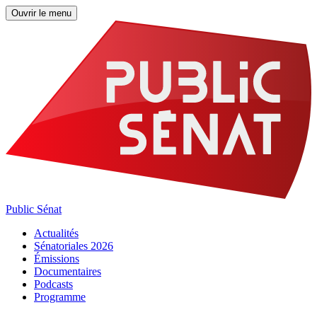
Ouvrir le menu
Public Sénat
Actualités
Sénatoriales 2026
Émissions
Documentaires
Podcasts
Programme