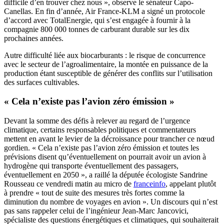
difficile d’en trouver chez nous », observe le sénateur Capo-
Canellas. En fin d’année, Air France-KLM a signé un protocole
d’accord avec TotalEnergie, qui s’est engagée à fournir à la
compagnie 800 000 tonnes de carburant durable sur les dix
prochaines années.
Autre difficulté liée aux biocarburants : le risque de concurrence
avec le secteur de l’agroalimentaire, la montée en puissance de la
production étant susceptible de générer des conflits sur l’utilisation
des surfaces cultivables.
« Cela n’existe pas l’avion zéro émission »
Devant la somme des défis à relever au regard de l’urgence
climatique, certains responsables politiques et commentateurs
mettent en avant le levier de la décroissance pour trancher ce nœud
gordien. « Cela n’existe pas l’avion zéro émission et toutes les
prévisions disent qu’éventuellement on pourrait avoir un avion à
hydrogène qui transporte éventuellement des passagers,
éventuellement en 2050 », a raillé la députée écologiste Sandrine
Rousseau ce vendredi matin au micro de
franceinfo
, appelant plutôt
à prendre « tout de suite des mesures très fortes comme la
diminution du nombre de voyages en avion ». Un discours qui n’est
pas sans rappeler celui de l’ingénieur Jean-Marc Jancovici,
spécialiste des questions énergétiques et climatiques, qui souhaiterait