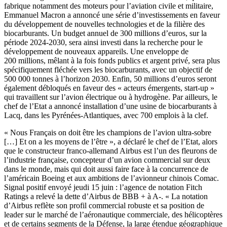
fabrique notamment des moteurs pour l’aviation civile et militaire,
Emmanuel Macron a annoncé une série d’investissements en faveur
du développement de nouvelles technologies et de la filière des
biocarburants. Un budget annuel de 300 millions d’euros, sur la
période 2024-2030, sera ainsi investi dans la recherche pour le
développement de nouveaux appareils. Une enveloppe de
200 millions, mêlant à la fois fonds publics et argent privé, sera plus
spécifiquement fléchée vers les biocarburants, avec un objectif de
500 000 tonnes à l’horizon 2030. Enfin, 50 millions d’euros seront
également débloqués en faveur des « acteurs émergents, start-up »
qui travaillent sur l’avion électrique ou à hydrogène. Par ailleurs, le
chef de l’Etat a annoncé installation d’une usine de biocarburants à
Lacq, dans les Pyrénées-Atlantiques, avec 700 emplois à la clef.
« Nous Français on doit être les champions de l’avion ultra-sobre
[…] Et on a les moyens de l’être », a déclaré le chef de l’Etat, alors
que le constructeur franco-allemand Airbus est l’un des fleurons de
l’industrie française, concepteur d’un avion commercial sur deux
dans le monde, mais qui doit aussi faire face à la concurrence de
l’américain Boeing et aux ambitions de l’avionneur chinois Comac.
Signal positif envoyé jeudi 15 juin : l’agence de notation Fitch
Ratings a relevé la dette d’Airbus de BBB + à A-. « La notation
d’Airbus reflète son profil commercial robuste et sa position de
leader sur le marché de l’aéronautique commerciale, des hélicoptères
et de certains segments de la Défense, la large étendue géographique