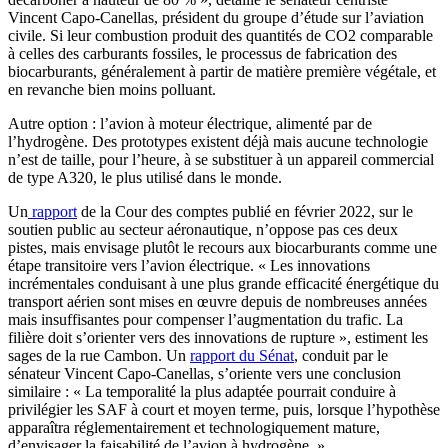
Vincent Capo-Canellas, président du groupe d’étude sur l’aviation
civile. Si leur combustion produit des quantités de CO2 comparable
à celles des carburants fossiles, le processus de fabrication des
biocarburants, généralement à partir de matière première végétale, et
en revanche bien moins polluant.
Autre option : l’avion à moteur électrique, alimenté par de
l’hydrogène. Des prototypes existent déjà mais aucune technologie
n’est de taille, pour l’heure, à se substituer à un appareil commercial
de type A320, le plus utilisé dans le monde.
Un
rapport
de la Cour des comptes publié en février 2022, sur le
soutien public au secteur aéronautique, n’oppose pas ces deux
pistes, mais envisage plutôt le recours aux biocarburants comme une
étape transitoire vers l’avion électrique. « Les innovations
incrémentales conduisant à une plus grande efficacité énergétique du
transport aérien sont mises en œuvre depuis de nombreuses années
mais insuffisantes pour compenser l’augmentation du trafic. La
filière doit s’orienter vers des innovations de rupture », estiment les
sages de la rue Cambon. Un
rapport du Sénat
, conduit par le
sénateur Vincent Capo-Canellas, s’oriente vers une conclusion
similaire : « La temporalité la plus adaptée pourrait conduire à
privilégier les SAF à court et moyen terme, puis, lorsque l’hypothèse
apparaîtra réglementairement et technologiquement mature,
d’envisager la faisabilité de l’avion à hydrogène. »