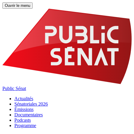
Ouvrir le menu
Public Sénat
Actualités
Sénatoriales 2026
Émissions
Documentaires
Podcasts
Programme