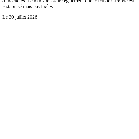
d’incendies. Le ministre assure également que le feu de Gironde est
« stabilisé mais pas fixé ».
Le
30 juillet 2026