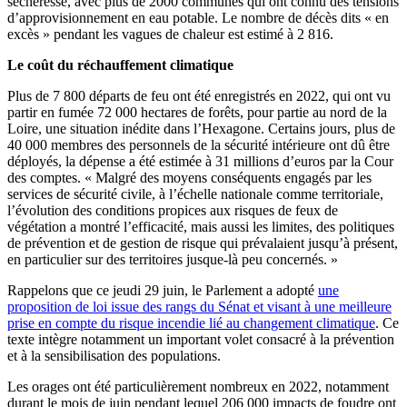
sécheresse, avec plus de 2000 communes qui ont connu des tensions
d’approvisionnement en eau potable. Le nombre de décès dits « en
excès » pendant les vagues de chaleur est estimé à 2 816.
Le coût du réchauffement climatique
Plus de 7 800 départs de feu ont été enregistrés en 2022, qui ont vu
partir en fumée 72 000 hectares de forêts, pour partie au nord de la
Loire, une situation inédite dans l’Hexagone. Certains jours, plus de
40 000 membres des personnels de la sécurité intérieure ont dû être
déployés, la dépense a été estimée à 31 millions d’euros par la Cour
des comptes. « Malgré des moyens conséquents engagés par les
services de sécurité civile, à l’échelle nationale comme territoriale,
l’évolution des conditions propices aux risques de feux de
végétation a montré l’efficacité, mais aussi les limites, des politiques
de prévention et de gestion de risque qui prévalaient jusqu’à présent,
en particulier sur des territoires jusque-là peu concernés. »
Rappelons que ce jeudi 29 juin, le Parlement a adopté
une
proposition de loi issue des rangs du Sénat et visant à une meilleure
prise en compte du risque incendie lié au changement climatique
. Ce
texte intègre notamment un important volet consacré à la prévention
et à la sensibilisation des populations.
Les orages ont été particulièrement nombreux en 2022, notamment
durant le mois de juin pendant lequel 206 000 impacts de foudre ont