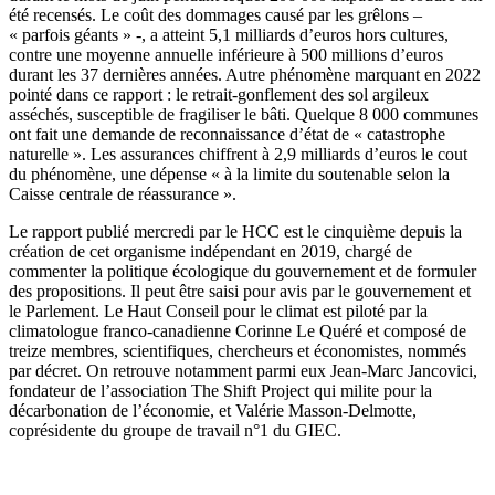
été recensés. Le coût des dommages causé par les grêlons –
« parfois géants » -, a atteint 5,1 milliards d’euros hors cultures,
contre une moyenne annuelle inférieure à 500 millions d’euros
durant les 37 dernières années. Autre phénomène marquant en 2022
pointé dans ce rapport : le retrait-gonflement des sol argileux
asséchés, susceptible de fragiliser le bâti. Quelque 8 000 communes
ont fait une demande de reconnaissance d’état de « catastrophe
naturelle ». Les assurances chiffrent à 2,9 milliards d’euros le cout
du phénomène, une dépense « à la limite du soutenable selon la
Caisse centrale de réassurance ».
Le rapport publié mercredi par le HCC est le cinquième depuis la
création de cet organisme indépendant en 2019, chargé de
commenter la politique écologique du gouvernement et de formuler
des propositions. Il peut être saisi pour avis par le gouvernement et
le Parlement. Le Haut Conseil pour le climat est piloté par la
climatologue franco-canadienne Corinne Le Quéré et composé de
treize membres, scientifiques, chercheurs et économistes, nommés
par décret. On retrouve notamment parmi eux Jean-Marc Jancovici,
fondateur de l’association The Shift Project qui milite pour la
décarbonation de l’économie, et Valérie Masson-Delmotte,
coprésidente du groupe de travail n°1 du GIEC.