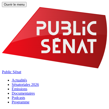
Ouvrir le menu
Public Sénat
Actualités
Sénatoriales 2026
Émissions
Documentaires
Podcasts
Programme