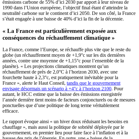
émissions carbone de 55% d’ici 2030 par apport à leur niveau de
1990 dans l’Union européene, l’objectif final étant d’atteindre la
neutralité carbone sur le continent d’ici 2050. De son côté, la France
s’était engagée à une baisse de 40% d’ici la fin de la décennie.
« La France est particulièrement exposée aux
conséquences du réchauffement climatique »
La France, comme l’Europe, se réchauffe plus vite que le reste du
globe (un réchauffement moyen de +1,9°c sur les dix dernières
années, contre une moyenne de +1,15°c pour l’ensemble de la
planète). « Les projections climatiques montrent qu’un
réchauffement de près de 2,0°C à l’horizon 2030, avec une
fourchette haute à 2,3°c, est pratiquement inévitable pour la
France », alerte le Haut Conseil,
tandis que le gouvernement
envisage désormais un scénario à +4°c à l’horizon 2100
. Pour
autant, le HCC estime que la baisse des émissions enregistrée
l’année dernière tient moins de facteurs conjoncturels ou de mesures
ponctuelles que d’une politique de long terme véritablement
efficace.
Le rapport évoque ainsi « un hiver doux réduisant les besoins en
chauffage », mais aussi la politique de sobriété déployée par le
gouvernement, en premier lieu pour faire face à l’inflation et à la
hausse des prix de l’énergie. En outre, une « baisse de la