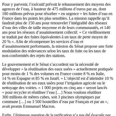
Pour y parvenir, l’exécutif prévoit le rehaussement des moyens des
agences de l’eau, à hauteur de 475 millions d’euros par an, dont
180 millions prévus pour résorber « en urgence » les fuites d’eau en
France dans les points les plus sensibles. La mission rappelle qu’il
faudrait plus de 150 ans pour renouveler l’intégralité des réseaux
d’eau des villes de taille moyenne et de leurs communautés, et 140
ans pour les réseaux d’assainissement collectif. « Ce vieillissement
se traduit par des fuites équivalentes à un taux de perte moyen de
20 % ». Afin de récompenser les services d’eau et
d’assainissement performants, la mission du Sénat propose une forte
modulation des redevances selon les taux de fuite ou les taux de
non-conformités des rejets des stations.
Le gouvernement et le Sénat s’accordent sur la nécessité de
développer « la réutilisation des eaux usées » actuellement pratiquée
pour moins de 1 % des volumes en France contre 8 % en Italie,
14 % en Espagne et 85 % en Israël. « L’objectif est d’atteindre 10 %
de réutilisation de ses eaux usées pour l’irrigation agricole ou le
nettoyage des voiries. « 1 000 projets en cinq ans » seront lancés
« pour recycler et réutiliser l’eau […] Nous voulons réutiliser
300 millions de mètres cubes, soit 3 piscines olympiques par
commune […] ou 3 500 bouteilles d’eau par Français et par an »,
avait promis Emmanuel Macron.
Enfin, l’épineuse question de la tarification n’a pas été évacuée par