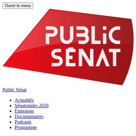
Ouvrir le menu
Public Sénat
Actualités
Sénatoriales 2026
Émissions
Documentaires
Podcasts
Programme