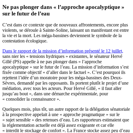
Ne pas plonger dans « l’approche apocalyptique »
sur le futur de l’eau
C’est dans ce contexte que de nouveaux affrontements, encore plus
violents, se déroule à Sainte-Soline, laissant un manifestant est entre
la vie et la mort. Les méga-bassines deviennent le symbole de la
contestation écologique.
Dans le rapport de la mission d’information présenté le 12 juillet,
sans nier les « tensions hydriques » existantes, le sénateur Hervé
Gillé (PS) appelle à ne pas plonger dans « l’approche
apocalyptique » sur le futur de l’eau. La mission d’information s’est
fixée comme objectif « d’aller dans le factuel ». C’est pourquoi ils
rejettent l’idée d’un moratoire pour les méga-bassines des Deux-
Sèvres, demandé par les opposants. Ils portent plutôt le projet d’une
médiation, avec tous les acteurs. Pour Hervé Gillé, « il faut aller
jusqu’au bout », dans une démarche expérimentale, pour
« consolider la connaissance ».
Quelques mois, plus tôt, un autre rapport de la délégation sénatoriale
à la prospective appelait à une « approche pragmatique » sur le
« sujet sensible » des retenues d’eau. Les rapporteurs estimaient que
la réglementation actuelle est déjà assez exigeante et car elle
« interdit le stockage de confort ». La France stocke assez peu d’eau