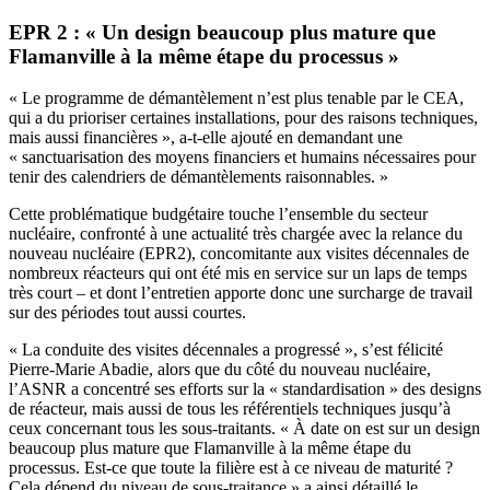
EPR 2 : « Un design beaucoup plus mature que
Flamanville à la même étape du processus »
« Le programme de démantèlement n’est plus tenable par le CEA,
qui a du prioriser certaines installations, pour des raisons techniques,
mais aussi financières », a-t-elle ajouté en demandant une
« sanctuarisation des moyens financiers et humains nécessaires pour
tenir des calendriers de démantèlements raisonnables. »
Cette problématique budgétaire touche l’ensemble du secteur
nucléaire, confronté à une actualité très chargée avec la relance du
nouveau nucléaire (EPR2), concomitante aux visites décennales de
nombreux réacteurs qui ont été mis en service sur un laps de temps
très court – et dont l’entretien apporte donc une surcharge de travail
sur des périodes tout aussi courtes.
« La conduite des visites décennales a progressé », s’est félicité
Pierre-Marie Abadie, alors que du côté du nouveau nucléaire,
l’ASNR a concentré ses efforts sur la « standardisation » des designs
de réacteur, mais aussi de tous les référentiels techniques jusqu’à
ceux concernant tous les sous-traitants. « À date on est sur un design
beaucoup plus mature que Flamanville à la même étape du
processus. Est-ce que toute la filière est à ce niveau de maturité ?
Cela dépend du niveau de sous-traitance » a ainsi détaillé le