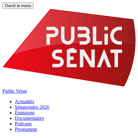
Ouvrir le menu
Public Sénat
Actualités
Sénatoriales 2026
Émissions
Documentaires
Podcasts
Programme