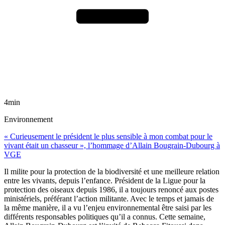
4min
Environnement
« Curieusement le président le plus sensible à mon combat pour le
vivant était un chasseur », l’hommage d’Allain Bougrain-Dubourg à
VGE
Il milite pour la protection de la biodiversité et une meilleure relation
entre les vivants, depuis l’enfance. Président de la Ligue pour la
protection des oiseaux depuis 1986, il a toujours renoncé aux postes
ministériels, préférant l’action militante. Avec le temps et jamais de
la même manière, il a vu l’enjeu environnemental être saisi par les
différents responsables politiques qu’il a connus. Cette semaine,