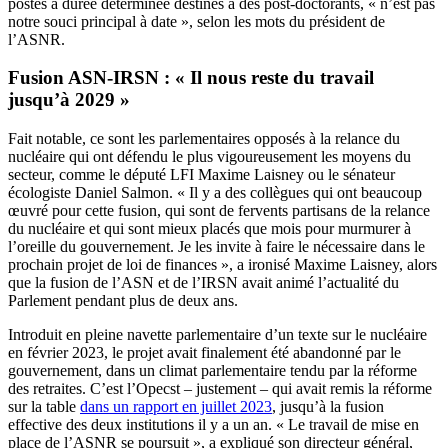
postes à durée déterminée destinés à des post-doctorants, « n’est pas
notre souci principal à date », selon les mots du président de
l’ASNR.
Fusion ASN-IRSN : « Il nous reste du travail
jusqu’à 2029 »
Fait notable, ce sont les parlementaires opposés à la relance du
nucléaire qui ont défendu le plus vigoureusement les moyens du
secteur, comme le député LFI Maxime Laisney ou le sénateur
écologiste Daniel Salmon. « Il y a des collègues qui ont beaucoup
œuvré pour cette fusion, qui sont de fervents partisans de la relance
du nucléaire et qui sont mieux placés que mois pour murmurer à
l’oreille du gouvernement. Je les invite à faire le nécessaire dans le
prochain projet de loi de finances », a ironisé Maxime Laisney, alors
que la fusion de l’ASN et de l’IRSN avait animé l’actualité du
Parlement pendant plus de deux ans.
Introduit en pleine navette parlementaire d’un texte sur le nucléaire
en février 2023, le projet avait finalement été abandonné par le
gouvernement, dans un climat parlementaire tendu par la réforme
des retraites. C’est l’Opecst – justement – qui avait remis la réforme
sur la table
dans un rapport en juillet 2023
, jusqu’à la fusion
effective des deux institutions il y a un an. « Le travail de mise en
place de l’ASNR se poursuit », a expliqué son directeur général,