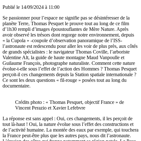
Publié le
14/09/2024 à 11:00
Se passionner pour l’espace ne signifie pas se désintéresser de la
planète Terre, Thomas Pesquet le prouve tout au long de ce film
d’1h30 rempli d’images époustouflantes de Mère Nature. Après
avoir observé les trésors dont regorge notre environnement, depuis
« la Cupola » -coupole d’observation panoramique de l’ISS-
l’astronaute est redescendu pour aller les voir de plus près, aux côtés
de grands spécialistes : le navigateur Thomas Coville, l’arboriste
Valentine Alt, la guide de haute montagne Maud Vanpoulle et
Guilaume François, photographe naturaliste. Comment cette nature
évolue-t-elle sous l’effet de l’action des Hommes ? Thomas Pesquet
perçoit-il ces changements depuis la Station spatiale internationale ?
Ce sont les deux questions « fil-rouge » posées tout au long du
documentaire.
Crédits photo : « Thomas Pesquet, objectif France » de
Vincent Perazio et Xavier Lefebvre
La réponse est sans appel : Oui, ces changements, il les perçoit de
tout là-haut ! Oui, la nature évolue sous l’effet des constructions et
de l’activité humaine. La montée des eaux par exemple, qui touchera
la France peut-être plus que les autres pays, nous dit l’astronaute.