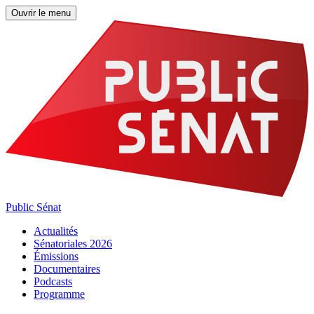
Ouvrir le menu
Public Sénat
Actualités
Sénatoriales 2026
Émissions
Documentaires
Podcasts
Programme