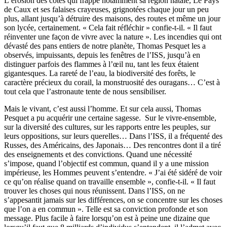
L’érosion des côtes qui frappe notamment sa région natale, Le Pays
de Caux et ses falaises crayeuses, grignotées chaque jour un peu
plus, allant jusqu’à détruire des maisons, des routes et même un jour
son lycée, certainement. « Cela fait réfléchir » confie-t-il. « Il faut
réinventer une façon de vivre avec la nature ». Les incendies qui ont
dévasté des pans entiers de notre planète, Thomas Pesquet les a
observés, impuissants, depuis les fenêtres de l’ISS, jusqu’à en
distinguer parfois des flammes à l’œil nu, tant les feux étaient
gigantesques. La rareté de l’eau, la biodiversité des forêts, le
caractère précieux du corail, la monstruosité des ouragans… C’est à
tout cela que l’astronaute tente de nous sensibiliser.
Mais le vivant, c’est aussi l’homme. Et sur cela aussi, Thomas
Pesquet a pu acquérir une certaine sagesse. Sur le vivre-ensemble,
sur la diversité des cultures, sur les rapports entre les peuples, sur
leurs oppositions, sur leurs querelles… Dans l’ISS, il a fréquenté des
Russes, des Américains, des Japonais… Des rencontres dont il a tiré
des enseignements et des convictions. Quand une nécessité
s’impose, quand l’objectif est commun, quand il y a une mission
impérieuse, les Hommes peuvent s’entendre. « J’ai été sidéré de voir
ce qu’on réalise quand on travaille ensemble », confie-t-il. « Il faut
trouver les choses qui nous réunissent. Dans l’ISS, on ne
s’appesantit jamais sur les différences, on se concentre sur les choses
que l’on a en commun ». Telle est sa conviction profonde et son
message. Plus facile à faire lorsqu’on est à peine une dizaine que