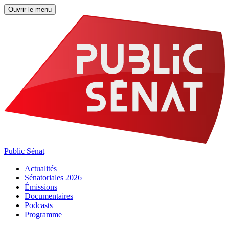
Ouvrir le menu
Public Sénat
Actualités
Sénatoriales 2026
Émissions
Documentaires
Podcasts
Programme