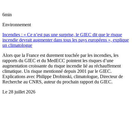
6min
Environnement
Incendies : « Ce n’est pas une surprise, le GIEC dit que le risque
incendie devrait augmenter dans tous les pays européens », explique
un climatologue
Alors que la France est durement touchée par les incendies, les
rapports du GIEC et du MedECC pointent les risques d’une
augmentation croissante du risque incendie lié au réchauffement
climatique. Un risque mentionné depuis 2001 par le GIEC.
Explications avec Philippe Drobinski, climatologue, Directeur de
Recherche au CNRS, auteur du prochain rapport du GIEC.
Le
28 juillet 2026