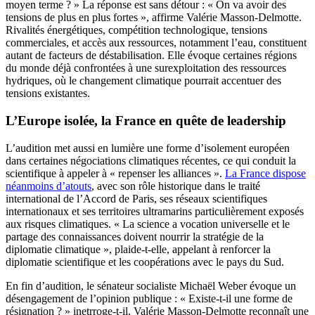
moyen terme ? » La réponse est sans détour : « On va avoir des
tensions de plus en plus fortes », affirme Valérie Masson-Delmotte.
Rivalités énergétiques, compétition technologique, tensions
commerciales, et accès aux ressources, notamment l’eau, constituent
autant de facteurs de déstabilisation. Elle évoque certaines régions
du monde déjà confrontées à une surexploitation des ressources
hydriques, où le changement climatique pourrait accentuer des
tensions existantes.
L’Europe isolée, la France en quête de leadership
L’audition met aussi en lumière une forme d’isolement européen
dans certaines négociations climatiques récentes, ce qui conduit la
scientifique à appeler à « repenser les alliances ».
La France dispose
néanmoins d’atouts
, avec son rôle historique dans le traité
international de l’Accord de Paris, ses réseaux scientifiques
internationaux et ses territoires ultramarins particulièrement exposés
aux risques climatiques. « La science a vocation universelle et le
partage des connaissances doivent nourrir la stratégie de la
diplomatie climatique », plaide-t-elle, appelant à renforcer la
diplomatie scientifique et les coopérations avec le pays du Sud.
En fin d’audition, le sénateur socialiste Michaël Weber évoque un
désengagement de l’opinion publique : « Existe-t-il une forme de
résignation ? » inetrroge-t-il. Valérie Masson-Delmotte reconnaît une