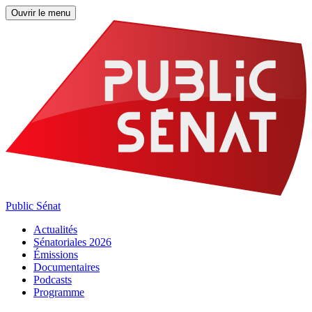
Ouvrir le menu
Public Sénat
Actualités
Sénatoriales 2026
Émissions
Documentaires
Podcasts
Programme