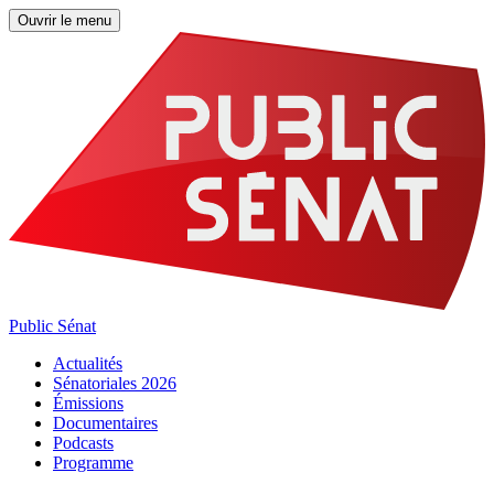
Ouvrir le menu
Public Sénat
Actualités
Sénatoriales 2026
Émissions
Documentaires
Podcasts
Programme