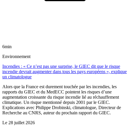
6min
Environnement
Incendies : « Ce n’est pas une surprise, le GIEC dit que le risque
incendie devrait augmenter dans tous les pays européens », explique
un climatologue
Alors que la France est durement touchée par les incendies, les
rapports du GIEC et du MedECC pointent les risques d’une
augmentation croissante du risque incendie lié au réchauffement
climatique. Un risque mentionné depuis 2001 par le GIEC.
Explications avec Philippe Drobinski, climatologue, Directeur de
Recherche au CNRS, auteur du prochain rapport du GIEC.
Le
28 juillet 2026