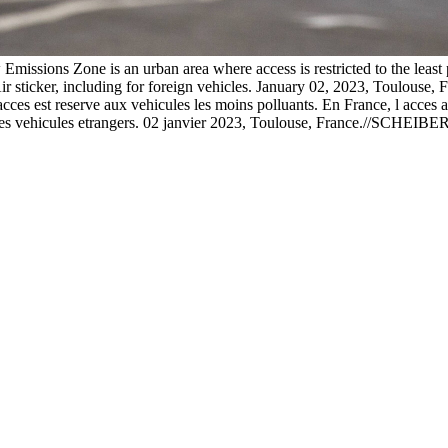
issions Zone is an urban area where access is restricted to the least po
 Air sticker, including for foreign vehicles. January 02, 2023, Toulouse
es est reserve aux vehicules les moins polluants. En France, l acces a ce
ur les vehicules etrangers. 02 janvier 2023, Toulouse, France.//S