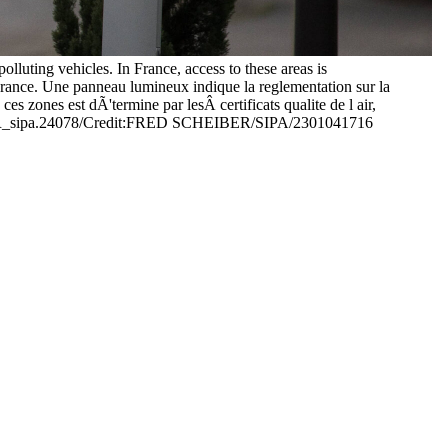
lluting vehicles. In France, access to these areas is
, France. Une panneau lumineux indique la reglementation sur la
s zones est dÃ'termine par lesÂ certificats qualite de l air,
CHEIBER_sipa.24078/Credit:FRED SCHEIBER/SIPA/2301041716