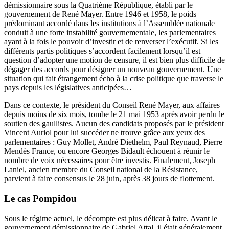
démissionnaire sous la Quatrième République, établi par le
gouvernement de René Mayer. Entre 1946 et 1958, le poids
prédominant accordé dans les institutions à l’Assemblée nationale
conduit à une forte instabilité gouvernementale, les parlementaires
ayant à la fois le pouvoir d’investir et de renverser l’exécutif. Si les
différents partis politiques s’accordent facilement lorsqu’il est
question d’adopter une motion de censure, il est bien plus difficile de
dégager des accords pour désigner un nouveau gouvernement. Une
situation qui fait étrangement écho à la crise politique que traverse le
pays depuis les législatives anticipées…
Dans ce contexte, le président du Conseil René Mayer, aux affaires
depuis moins de six mois, tombe le 21 mai 1953 après avoir perdu le
soutien des gaullistes. Aucun des candidats proposés par le président
Vincent Auriol pour lui succéder ne trouve grâce aux yeux des
parlementaires : Guy Mollet, André Diethelm, Paul Reynaud, Pierre
Mendès France, ou encore Georges Bidault échouent à réunir le
nombre de voix nécessaires pour être investis. Finalement, Joseph
Laniel, ancien membre du Conseil national de la Résistance,
parvient à faire consensus le 28 juin, après 38 jours de flottement.
Le cas Pompidou
Sous le régime actuel, le décompte est plus délicat à faire. Avant le
gouvernement démissionnaire de Gabriel Attal, il était généralement