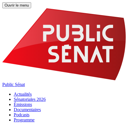
Ouvrir le menu
Public Sénat
Actualités
Sénatoriales 2026
Émissions
Documentaires
Podcasts
Programme