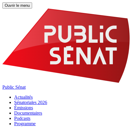
Ouvrir le menu
Public Sénat
Actualités
Sénatoriales 2026
Émissions
Documentaires
Podcasts
Programme